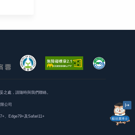
妥之處，請隨時與我們聯絡。
有限公司
57+、Edge79+及Safari11+
貓頭鷹博士