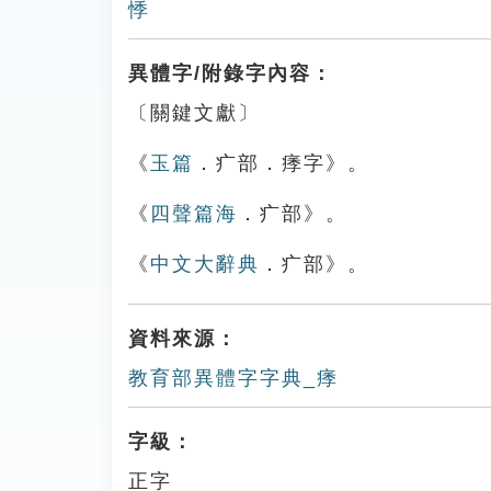
悸
異體字/附錄字內容：
〔關鍵文獻〕
《
玉篇
．疒部．痵字》。
《
四聲篇海
．疒部》。
《
中文大辭典
．疒部》。
資料來源：
教育部異體字字典_痵
字級：
正字