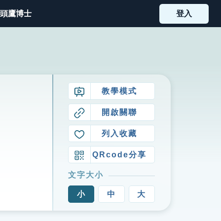
頭鷹博士
登入
教學模式
開啟關聯
列入收藏
QRcode分享
文字大小
小
中
大