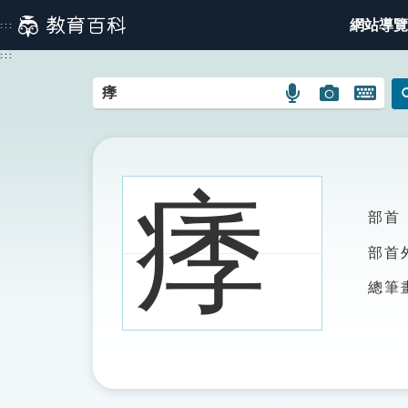
跳
網站導覽
:::
到
主
:::
要
內
語
圖
開
容
言
片
啟
搜
搜
鍵
尋
尋
盤
圖
圖
圖
痵
示
示
示
部首
部首
總筆