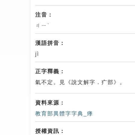
注音：
ㄐㄧˋ
漢語拼音：
jì
正字釋義：
氣不定。見《說文解字．疒部》。
資料來源：
教育部異體字字典_痵
授權資訊：