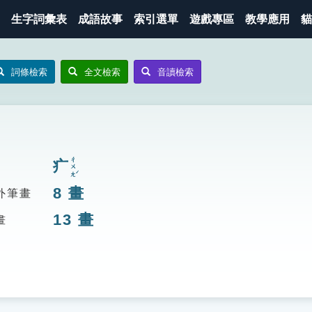
生字詞彙表
成語故事
索引選單
遊戲專區
教學應用
貓
詞條檢索
全文檢索
音讀檢索
ㄔㄨㄤˊ
疒
8
畫
外筆畫
13
畫
畫