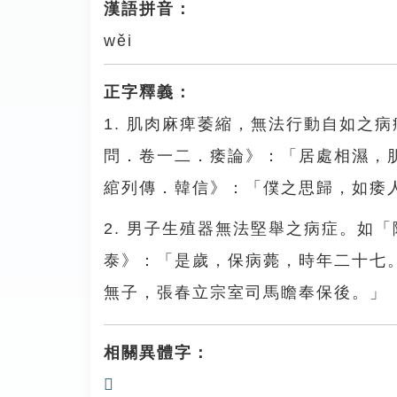
漢語拼音：
wěi
正字釋義：
1. 肌肉麻痺萎縮，無法行動自如之
問．卷一二．痿論》：「居處相濕，
綰列傳．韓信》：「僕之思歸，如痿
2. 男子生殖器無法堅舉之病症。如
泰》：「是歲，保病薨，時年二十七
無子，張春立宗室司馬瞻奉保後。」
相關異體字：
𤸆