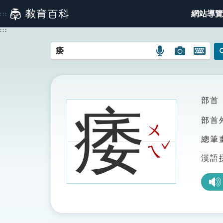
跳
網站導覽
:::
到
主
:::
要
內
語
圖
開
容
言
片
啟
搜
搜
鍵
尋
尋
盤
圖
圖
圖
部首
痿
示
示
示
部首
ㄨ
總筆
ˇ
ㄟ
漢語