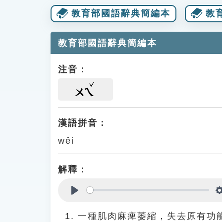
教育部國語辭典簡編本
教
教育部國語辭典簡編本
注音：
ㄨㄟ
漢語拼音：
wěi
解釋：
Play
一種肌肉麻痺萎縮，失去原有功