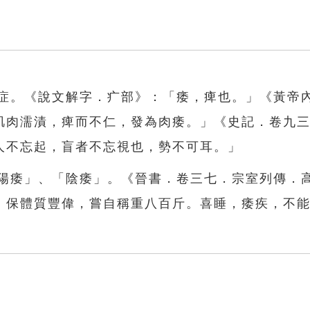
病症。《說文解字．疒部》：「痿，痺也。」《黃帝
肌肉濡漬，痺而不仁，發為肉痿。」《史記．卷九
人不忘起，盲者不忘視也，勢不可耳。」
「陽痿」、「陰痿」。《晉書．卷三七．宗室列傳．
。保體質豐偉，嘗自稱重八百斤。喜睡，痿疾，不