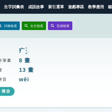
生字詞彙表
成語故事
索引選單
遊戲專區
教學應用
貓
詞條檢索
全文檢索
音讀檢索
ㄔㄨㄤˊ
疒
8
畫
外筆畫
13
畫
畫
wěi
拼音
播放