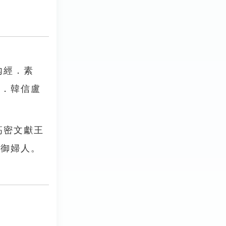
內經．素
三．韓信盧
高密文獻王
能御婦人。