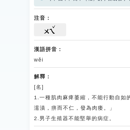
注音：
ㄨㄟ
漢語拼音：
wěi
解釋：
[名]
1.一種肌肉麻痺萎縮，不能行動自
濡漬，痹而不仁，發為肉痿。」
2.男子生殖器不能堅舉的病症。