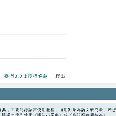
作 臺灣3.0版授權條款
」釋出
辭典，主要記錄語言使用歷程，適用對象為語文研究者。若
，建議您優先使用《國語小字典》或《國語辭典簡編本》。