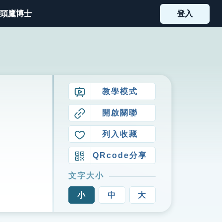
頭鷹博士
登入
教學模式
開啟關聯
列入收藏
QRcode分享
文字大小
小
中
大