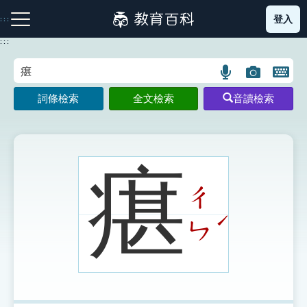
跳
登入
:::
到
主
:::
要
內
語
圖
開
容
注音索引圖示
筆畫索引圖示
部首索引表圖示
言
片
啟
詞條檢索
全文檢索
音讀檢索
搜
搜
鍵
尋
尋
盤
圖
圖
圖
示
示
示
瘎
ㄔ
網站導覽
ˊ
ㄣ
生字詞彙表
成語故事