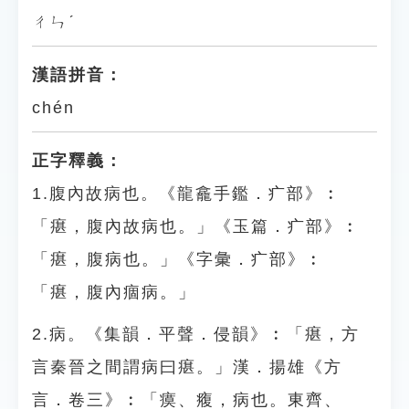
ㄔㄣˊ
漢語拼音：
chén
正字釋義：
1.腹內故病也。《龍龕手鑑．疒部》︰
「瘎，腹內故病也。」《玉篇．疒部》︰
「瘎，腹病也。」《字彙．疒部》︰
「瘎，腹內痼病。」
2.病。《集韻．平聲．侵韻》︰「瘎，方
言秦晉之間謂病曰瘎。」漢．揚雄《方
言．卷三》︰「瘼、癁，病也。東齊、