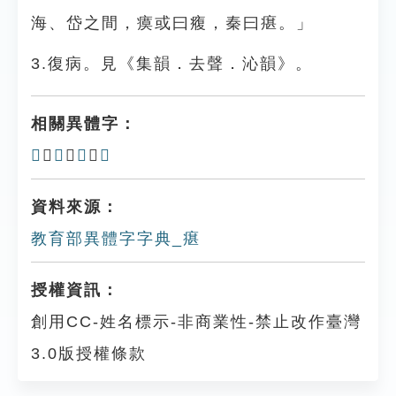
海、岱之間，瘼或曰癁，秦曰瘎。」
3.復病。見《集韻．去聲．沁韻》。
相關異體字：
𤴺
、
㽸
、
𤵔
、
𤴴
資料來源：
教育部異體字字典_瘎
授權資訊：
創用CC-姓名標示-非商業性-禁止改作臺灣
3.0版授權條款