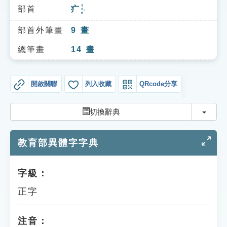
索引選單
ㄔㄨㄤˊ
部首
疒
知識索引
部首外筆畫
9
畫
單字索引
總筆畫
14
畫
生命大百科索引
開啟關聯
列入收藏
QRcode分享
遊戲專區
切換
切換辭典
教學應用
教育部異體字字典
貓頭鷹博士
字級：
正字
注音：