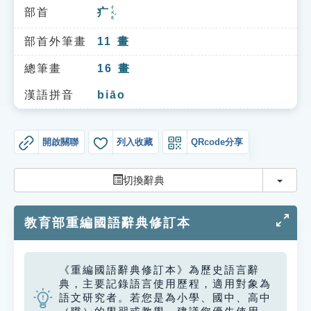
索引選單
ㄔㄨㄤˊ
部首
疒
知識索引
部首外筆畫
11
畫
單字索引
總筆畫
16
畫
生命大百科索引
漢語拼音
biāo
遊戲專區
開啟關聯
列入收藏
QRcode分享
教學應用
切換
切換辭典
貓頭鷹博士
教育部重編國語辭典修訂本
《重編國語辭典修訂本》為歷史語言辭
典，主要記錄語言使用歷程，適用對象為
語文研究者。若您是為小學、國中、高中