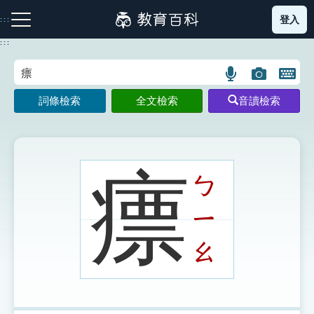
跳
登入
:::
到
主
:::
要
內
語
圖
開
容
注音索引圖示
筆畫索引圖示
部首索引表圖示
言
片
啟
詞條檢索
全文檢索
音讀檢索
搜
搜
鍵
尋
尋
盤
圖
圖
圖
示
示
示
瘭
ㄅ
ㄧ
網站導覽
ㄠ
生字詞彙表
成語故事