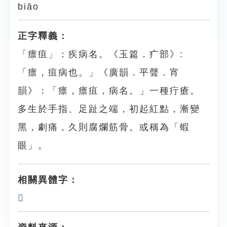
biāo
正字釋義：
「瘭疽」：疾病名。《玉篇．疒部》:
「瘭，疽病也。」《廣韻．平聲．宵
韻》：「瘭，瘭疽，病名。」一種疔瘡。
多生於手指、足趾之端，初起紅點，漸變
黑，劇痛，久則腐爛筋骨。或稱為「蝦
眼」。
相關異體字：
𤼄