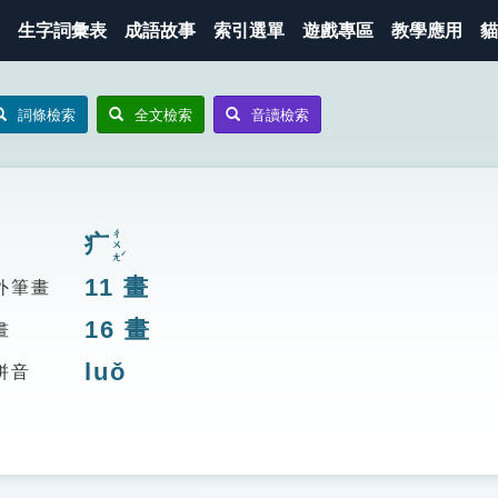
生字詞彙表
成語故事
索引選單
遊戲專區
教學應用
貓
詞條檢索
全文檢索
音讀檢索
ㄔㄨㄤˊ
疒
11
畫
外筆畫
16
畫
畫
luǒ
拼音