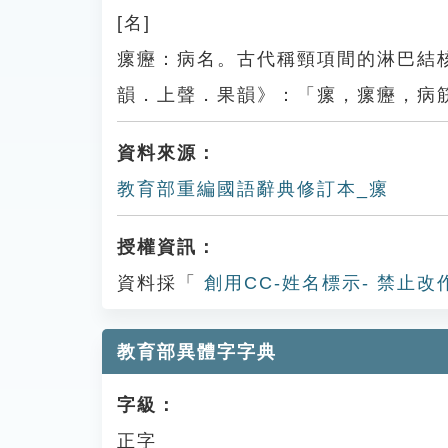
[名]
瘰癧：病名。古代稱頸項間的淋巴結
韻．上聲．果韻》：「瘰，瘰癧，病
資料來源：
教育部重編國語辭典修訂本_瘰
授權資訊：
資料採「
創用CC-姓名標示- 禁止改
教育部異體字字典
字級：
正字