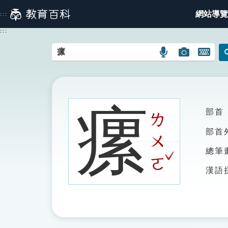
跳
網站導覽
:::
到
主
:::
要
內
語
圖
開
容
言
片
啟
搜
搜
鍵
尋
尋
盤
圖
圖
圖
瘰
部首
示
示
示
ㄌ
部首
ㄨ
ˇ
總筆
ㄛ
漢語