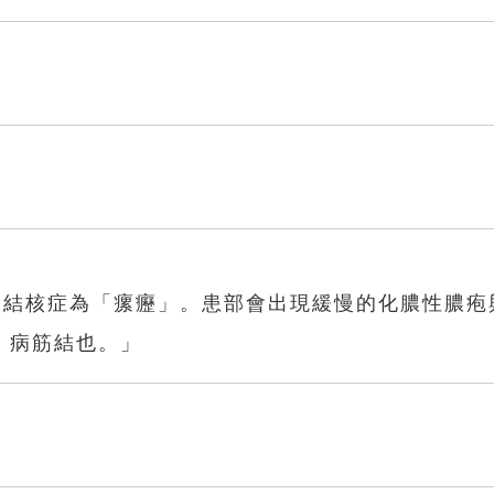
巴結核症為「瘰癧」。患部會出現緩慢的化膿性膿疱
，病筋結也。」