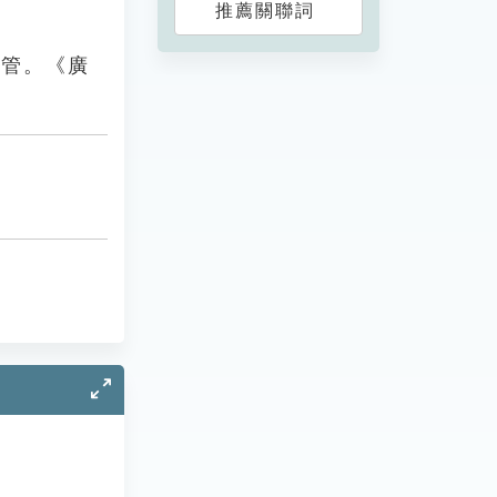
推薦關聯詞
瘻管。《廣