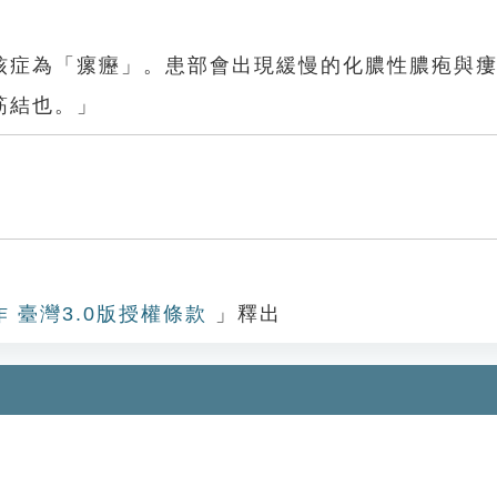
核症為「瘰癧」。患部會出現緩慢的化膿性膿疱與
筋結也。」
作 臺灣3.0版授權條款
」釋出