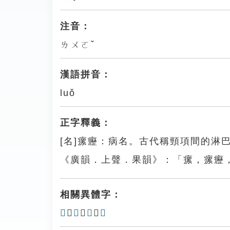
注音：
ㄌㄨㄛˇ
漢語拼音：
luǒ
正字釋義：
[名]瘰癧：病名。古代稱頸項間的淋
《廣韻．上聲．果韻》：「瘰，瘰癧
相關異體字：
𢋧
、
𤻗
、
𤻳
、
𤼠