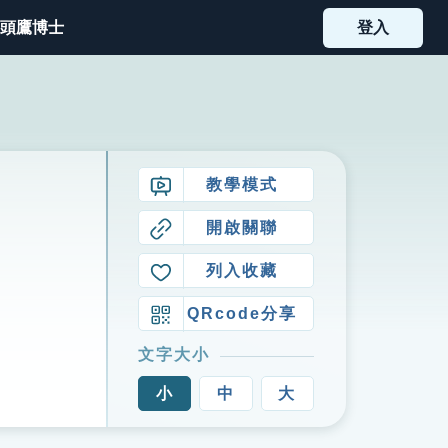
頭鷹博士
登入
教學模式
開啟關聯
列入收藏
QRcode分享
文字大小
小
中
大