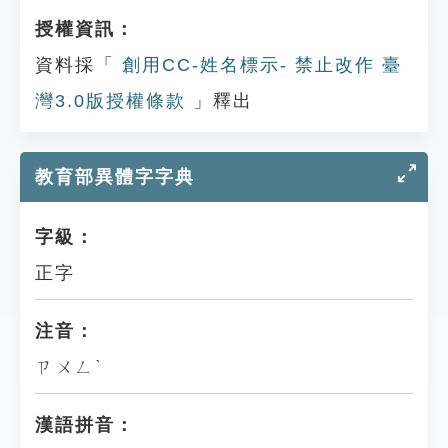
授權資訊：
資料採「
創用CC-姓名標示- 禁止改作 臺
灣3.0版授權條款
」釋出
教育部異體字字典
字級：
正字
注音：
ㄗㄨㄥˋ
漢語拼音：