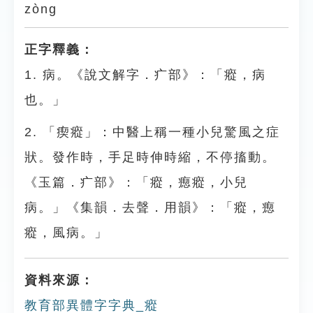
zòng
正字釋義：
1. 病。《說文解字．疒部》：「瘲，病
也。」
2. 「瘈瘲」：中醫上稱一種小兒驚風之症
狀。發作時，手足時伸時縮，不停搐動。
《玉篇．疒部》：「瘲，瘛瘲，小兒
病。」《集韻．去聲．用韻》：「瘲，瘛
瘲，風病。」
資料來源：
教育部異體字字典_瘲