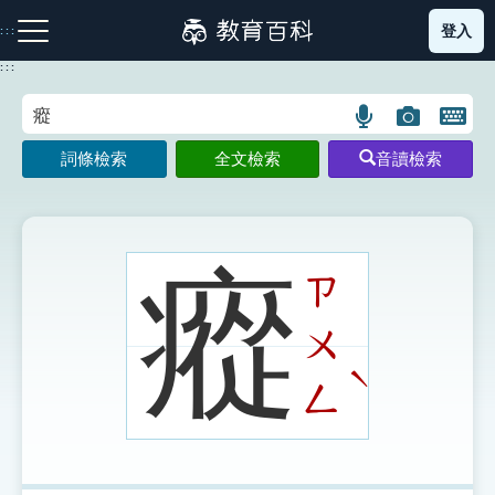
跳
登入
:::
到
主
:::
要
內
語
圖
開
容
注音索引圖示
筆畫索引圖示
部首索引表圖示
言
片
啟
詞條檢索
全文檢索
音讀檢索
搜
搜
鍵
尋
尋
盤
圖
圖
圖
示
示
示
瘲
ㄗ
ㄨ
網站導覽
ˋ
ㄥ
生字詞彙表
成語故事