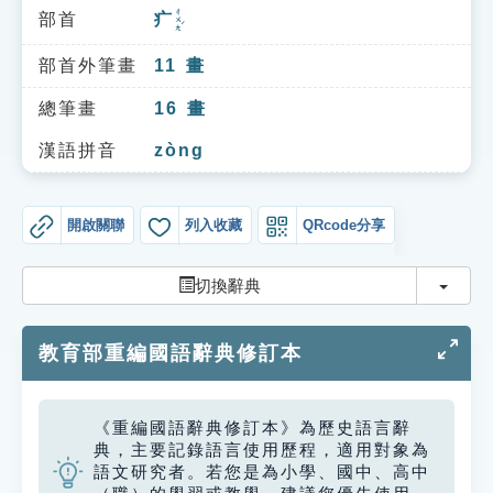
索引選單
ㄔㄨㄤˊ
部首
疒
知識索引
部首外筆畫
11
畫
單字索引
總筆畫
16
畫
生命大百科索引
漢語拼音
zòng
遊戲專區
開啟關聯
列入收藏
QRcode分享
教學應用
切換
切換辭典
貓頭鷹博士
教育部重編國語辭典修訂本
《重編國語辭典修訂本》為歷史語言辭
典，主要記錄語言使用歷程，適用對象為
語文研究者。若您是為小學、國中、高中