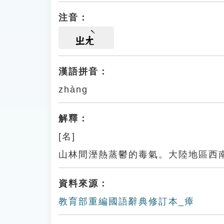
注音：
ㄓㄤ
漢語拼音：
zhàng
解釋：
[名]
山林間溼熱蒸鬱的毒氣。大陸地區西
資料來源：
教育部重編國語辭典修訂本_瘴