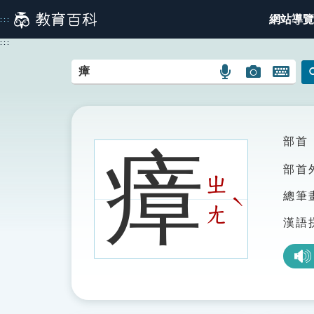
跳
網站導覽
:::
到
主
:::
要
內
語
圖
開
容
言
片
啟
搜
搜
鍵
尋
尋
盤
圖
圖
圖
部首
瘴
示
示
示
部首
ㄓ
總筆
ˋ
ㄤ
漢語