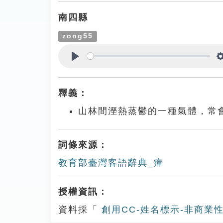
南四縣
zong55
Play
釋義：
山林間溼熱蒸鬱的一種氣體，常
詞條來源：
教育部臺灣客語辭典_瘴
授權資訊：
資料採「
創用CC-姓名標示-非商業性