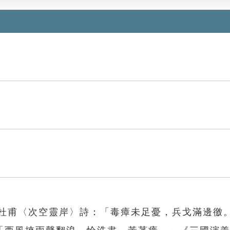
．杜甫〈次空靈岸〉詩：「毒瘴未足憂，兵戈滿邊徼