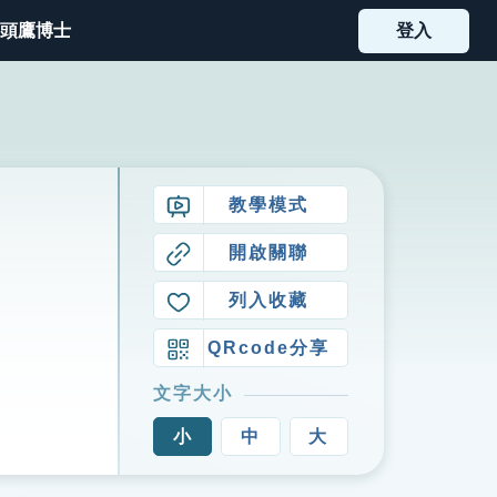
頭鷹博士
登入
教學模式
開啟關聯
列入收藏
QRcode分享
文字大小
小
中
大