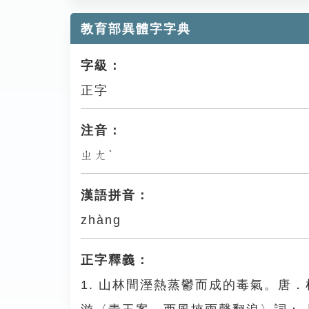
教育部異體字字典
字級：
正字
注音：
ㄓㄤˋ
漢語拼音：
zhàng
正字釋義：
1. 山林間溼熱蒸鬱而成的毒氣。唐