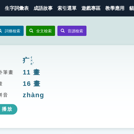
生字詞彙表
成語故事
索引選單
遊戲專區
教學應用
貓
詞條檢索
全文檢索
音讀檢索
ㄔㄨㄤˊ
疒
11
畫
外筆畫
16
畫
畫
zhàng
拼音
播放