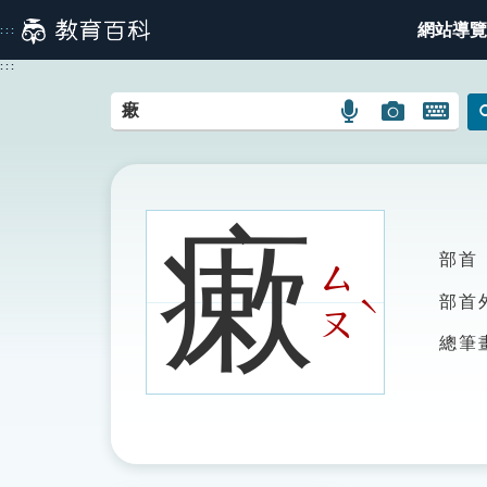
跳
網站導覽
:::
到
主
:::
要
內
語
圖
開
容
言
片
啟
搜
搜
鍵
尋
尋
盤
圖
圖
圖
瘶
示
示
示
部首
ㄙ
ˋ
部首
ㄡ
總筆