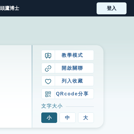
頭鷹博士
登入
教學模式
開啟關聯
列入收藏
QRcode分享
文字大小
小
中
大