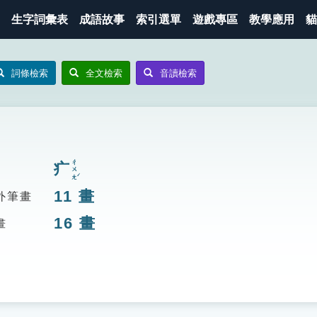
生字詞彙表
成語故事
索引選單
遊戲專區
教學應用
貓
詞條檢索
全文檢索
音讀檢索
ㄔㄨㄤˊ
疒
11
畫
外筆畫
16
畫
畫