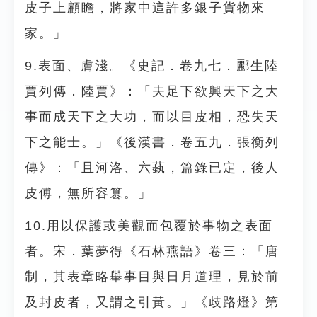
皮子上顧瞻，將家中這許多銀子貨物來
家。」
9.表面、膚淺。《史記．卷九七．酈生陸
賈列傳．陸賈》：「夫足下欲興天下之大
事而成天下之大功，而以目皮相，恐失天
下之能士。」《後漢書．卷五九．張衡列
傳》：「且河洛、六蓺，篇錄已定，後人
皮傅，無所容篡。」
10.用以保護或美觀而包覆於事物之表面
者。宋．葉夢得《石林燕語》卷三：「唐
制，其表章略舉事目與日月道理，見於前
及封皮者，又謂之引黃。」《歧路燈》第