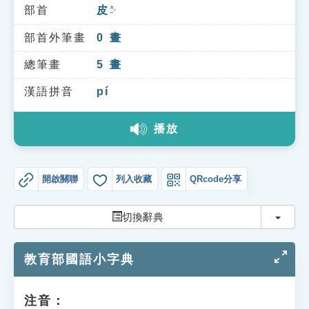
索引選單
部首
皮
ㄆㄧˊ
知識索引
部首外筆畫
0
畫
單字索引
總筆畫
5
畫
生命大百科索引
漢語拼音
pí
播放
遊戲專區
教學應用
開啟關聯
列入收藏
QRcode分享
貓頭鷹博士
切換
切換辭典
教育部國語小字典
注音：