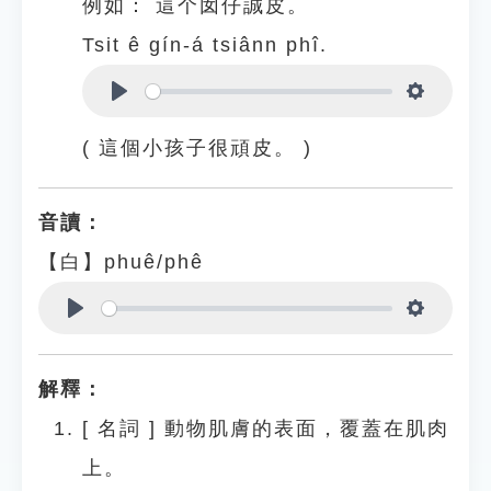
例如：
這个囡仔誠皮。
Tsit ê gín-á tsiânn phî.
Play
Settings
( 這個小孩子很頑皮。 )
音讀：
【白】phuê/phê
Play
Settings
解釋：
[
名詞
]
動物肌膚的表面，覆蓋在肌肉
上。