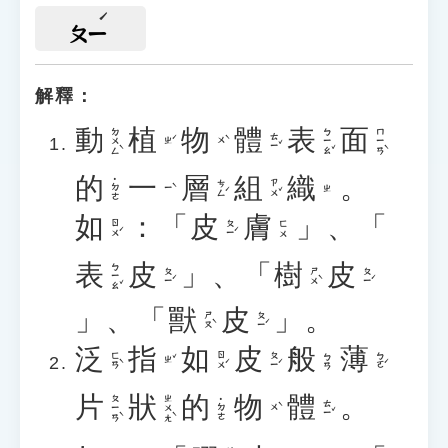
ㄆㄧ
解釋：
動
植
物
體
表
面
ㄉㄨㄥˋ
ㄅㄧㄠˇ
ㄇㄧㄢˋ
ㄊㄧˇ
ㄓˊ
ㄨˋ
的
一
層
組
織
。
˙ㄉㄜ
ㄘㄥˊ
ㄗㄨˇ
ㄧˋ
ㄓ
如
：「
皮
膚
」、「
ㄖㄨˊ
ㄆㄧˊ
ㄈㄨ
表
皮
」、「
樹
皮
ㄅㄧㄠˇ
ㄆㄧˊ
ㄕㄨˋ
ㄆㄧˊ
」、「
獸
皮
」。
ㄕㄡˋ
ㄆㄧˊ
泛
指
如
皮
般
薄
ㄈㄢˋ
ㄖㄨˊ
ㄆㄧˊ
ㄅㄛˊ
ㄅㄢ
ㄓˇ
片
狀
的
物
體
。
ㄆㄧㄢˋ
ㄓㄨㄤˋ
˙ㄉㄜ
ㄊㄧˇ
ㄨˋ