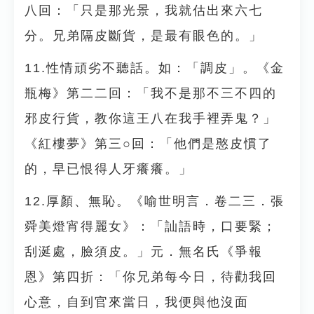
八回：「只是那光景，我就估出來六七
分。兄弟隔皮斷貨，是最有眼色的。」
11.性情頑劣不聽話。如：「調皮」。《金
瓶梅》第二二回：「我不是那不三不四的
邪皮行貨，教你這王八在我手裡弄鬼？」
《紅樓夢》第三○回：「他們是憨皮慣了
的，早已恨得人牙癢癢。」
12.厚顏、無恥。《喻世明言．卷二三．張
舜美燈宵得麗女》：「訕語時，口要緊；
刮涎處，臉須皮。」元．無名氏《爭報
恩》第四折：「你兄弟每今日，待勸我回
心意，自到官來當日，我便與他沒面