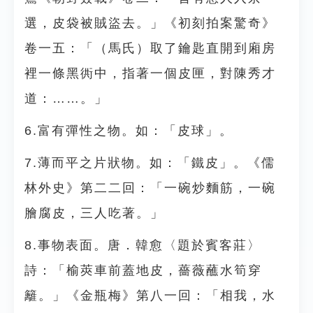
選，皮袋被賊盜去。」《初刻拍案驚奇》
卷一五：「（馬氏）取了鑰匙直開到廂房
裡一條黑衖中，指著一個皮匣，對陳秀才
道：……。」
6.富有彈性之物。如：「皮球」。
7.薄而平之片狀物。如：「鐵皮」。《儒
林外史》第二二回：「一碗炒麵筋，一碗
膾腐皮，三人吃著。」
8.事物表面。唐．韓愈〈題於賓客莊〉
詩：「榆莢車前蓋地皮，薔薇蘸水筍穿
籬。」《金瓶梅》第八一回：「相我，水