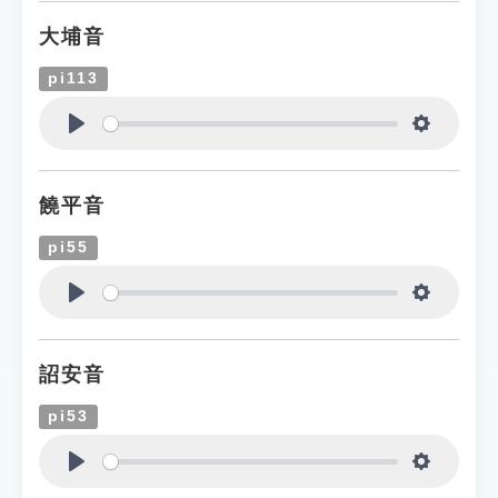
大埔音
pi113
Play
Settings
饒平音
pi55
Play
Settings
詔安音
pi53
Play
Settings