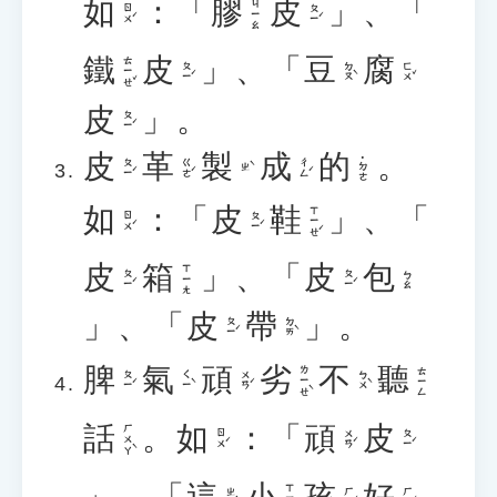
如
：「
膠
皮
」、「
ㄐㄧㄠ
ㄖㄨˊ
ㄆㄧˊ
鐵
皮
」、「
豆
腐
ㄊㄧㄝˇ
ㄆㄧˊ
ㄉㄡˋ
ㄈㄨˇ
皮
」。
ㄆㄧˊ
皮
革
製
成
的
。
˙ㄉㄜ
ㄆㄧˊ
ㄍㄜˊ
ㄔㄥˊ
ㄓˋ
如
：「
皮
鞋
」、「
ㄒㄧㄝˊ
ㄖㄨˊ
ㄆㄧˊ
皮
箱
」、「
皮
包
ㄒㄧㄤ
ㄆㄧˊ
ㄆㄧˊ
ㄅㄠ
」、「
皮
帶
」。
ㄆㄧˊ
ㄉㄞˋ
脾
氣
頑
劣
不
聽
ㄌㄧㄝˋ
ㄊㄧㄥ
ㄆㄧˊ
ㄑㄧˋ
ㄨㄢˊ
ㄅㄨˋ
話
。
如
：「
頑
皮
ㄏㄨㄚˋ
ㄖㄨˊ
ㄨㄢˊ
ㄆㄧˊ
」、「
這
小
孩
好