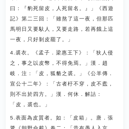
曰：『豹死留皮，人死留名。』」《西遊
記》第二三回：「雖熬了這一夜，但那匹
馬明日又要馱人，又要走路，若再餓上這
一夜，只好剝皮罷了。」
4.裘衣。《孟子．梁惠王下》：「狄人侵
之，事之以皮幣，不得免焉。」漢．趙
岐．注：「皮，狐貉之裘。」《公羊傳．
宣公十二年》：「古者杅不穿，皮不蠹，
則不出於四方。」漢．何休．解詁：
「皮，裘也。」
5.表面為皮質者。如：「皮箱」。唐．張
鷟《朝野僉載》卷二：「昔有愚人入京