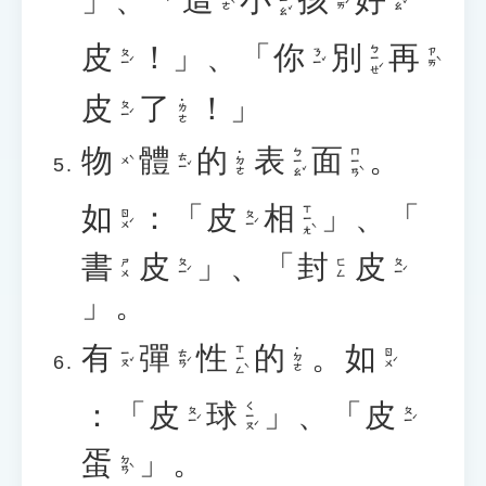
ㄒㄧㄠˇ
ㄓㄜˋ
ㄏㄞˊ
ㄏㄠˇ
皮
！」、「
你
別
再
ㄅㄧㄝˊ
ㄆㄧˊ
ㄋㄧˇ
ㄗㄞˋ
皮
了
！」
˙ㄌㄜ
ㄆㄧˊ
物
體
的
表
面
。
ㄅㄧㄠˇ
ㄇㄧㄢˋ
˙ㄉㄜ
ㄊㄧˇ
ㄨˋ
如
：「
皮
相
」、「
ㄒㄧㄤˋ
ㄖㄨˊ
ㄆㄧˊ
書
皮
」、「
封
皮
ㄆㄧˊ
ㄆㄧˊ
ㄕㄨ
ㄈㄥ
」。
有
彈
性
的
。
如
ㄒㄧㄥˋ
˙ㄉㄜ
ㄧㄡˇ
ㄊㄢˊ
ㄖㄨˊ
：「
皮
球
」、「
皮
ㄑㄧㄡˊ
ㄆㄧˊ
ㄆㄧˊ
蛋
」。
ㄉㄢˋ