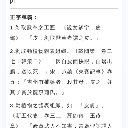
pí
正字釋義：
1.剝取獸革之工匠。《說文解字．皮
部》：「皮，剝取獸革者謂之皮。」
2.剝取動植物體表組織。《戰國策．卷二
七．韓策二》：「因自皮面抉眼，自屠出
腸，遂以死。」宋．范鎮《東齋記事》卷
五：「吉州有捕猿者，殺其母，皮之，并
其子賣於龍泉蕭氏。」
3.動植物之體表組織。如：「皮膚」。
《新五代史．卷三二．死節傳．王彥
章》：「彥章武人不知書，常為俚語謂人