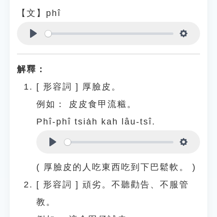
【文】phî
Play
Settings
解釋：
[
形容詞
]
厚臉皮。
例如：
皮皮食甲流糍。
Phî-phî tsia̍h kah lâu-tsî.
Play
Settings
( 厚臉皮的人吃東西吃到下巴鬆軟。 )
[
形容詞
]
頑劣。不聽勸告、不服管
教。