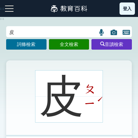
跳
登入
:::
到
主
:::
要
內
語
圖
開
容
注音索引圖示
筆畫索引圖示
部首索引表圖示
言
片
啟
詞條檢索
全文檢索
音讀檢索
搜
搜
鍵
尋
尋
盤
圖
圖
圖
示
示
示
皮
ㄆ
網站導覽
ˊ
ㄧ
生字詞彙表
成語故事