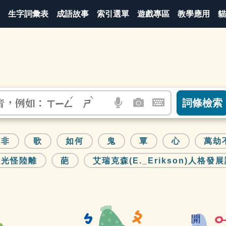
生字詞彙表
成語故事
索引選單
遊戲專區
教學應用
貓
音，例如：
詞條檢索
ㄒㄧㄥ
ㄕ
語
圖
開
言
片
啟
搜
搜
鍵
尋
尋
盤
非
歌
如何
鬼
覃
心
萬劫
圖
圖
圖
光怪陸離
葩
艾瑞克森(E._Erikson)人格發
示
示
示
注
成
音
語