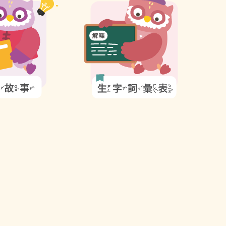
詞
彙
表
圖
示