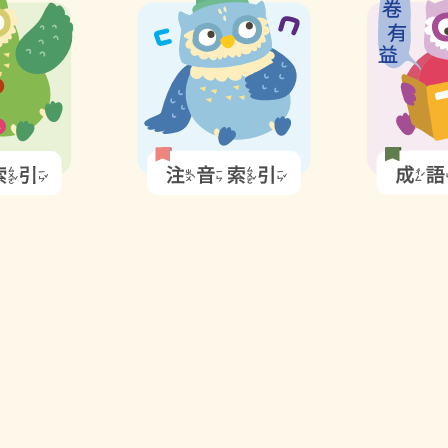
索
故
引
事
圖
圖
示
示