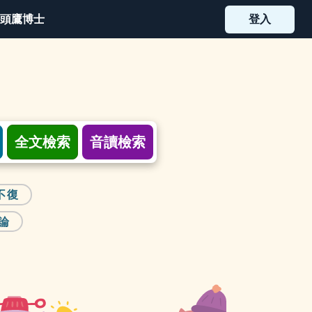
頭鷹博士
登入
全文檢索
音讀檢索
不復
展論
生
字