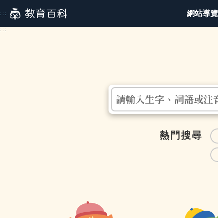
跳
網站導覽
:::
到
主
:::
要
內
容
請輸入生字、詞語或注
熱門搜尋
部
筆
首
劃