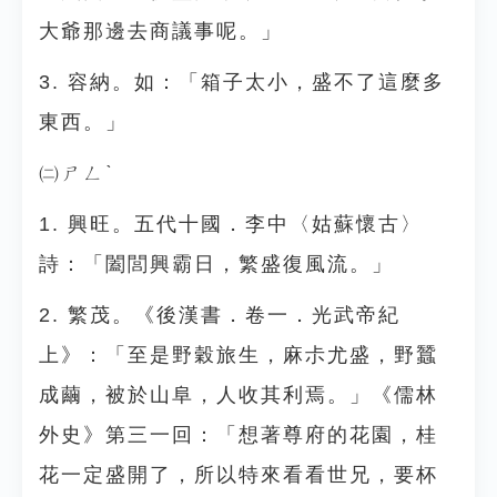
大爺那邊去商議事呢。」
3. 容納。如：「箱子太小，盛不了這麼多
東西。」
㈡ㄕㄥˋ
1. 興旺。五代十國．李中〈姑蘇懷古〉
詩：「闔閭興霸日，繁盛復風流。」
2. 繁茂。《後漢書．卷一．光武帝紀
上》：「至是野穀旅生，麻尗尤盛，野蠶
成繭，被於山阜，人收其利焉。」《儒林
外史》第三一回：「想著尊府的花園，桂
花一定盛開了，所以特來看看世兄，要杯