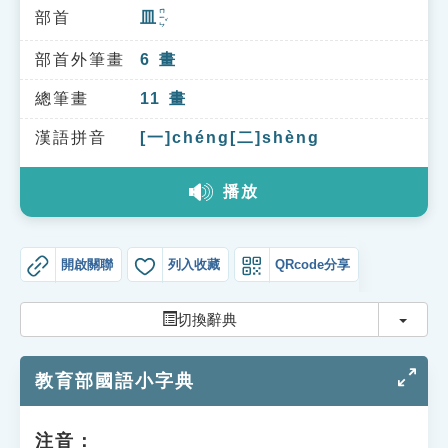
索引選單
ㄇㄧㄣˇ
部首
皿
知識索引
部首外筆畫
6
畫
單字索引
總筆畫
11
畫
生命大百科索引
漢語拼音
[一]chéng[二]shèng
遊戲專區
播放
教學應用
開啟關聯
列入收藏
QRcode分享
貓頭鷹博士
切換
切換辭典
教育部國語小字典
注音：