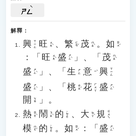
ㄕㄥ
解釋：
興
旺
、
繁
茂
。
如
ㄒㄧㄥ
ㄨㄤˋ
ㄈㄢˊ
ㄇㄠˋ
ㄖㄨˊ
：「
旺
盛
」、「
茂
ㄨㄤˋ
ㄕㄥˋ
ㄇㄠˋ
盛
」、「
生
意
興
ㄒㄧㄥ
ㄕㄥˋ
ㄕㄥ
ㄧˋ
盛
」、「
桃
花
盛
ㄏㄨㄚ
ㄕㄥˋ
ㄊㄠˊ
ㄕㄥˋ
開
」。
ㄎㄞ
熱
鬧
的
、
大
規
ㄍㄨㄟ
˙ㄉㄜ
ㄖㄜˋ
ㄋㄠˋ
ㄉㄚˋ
模
的
。
如
：「
盛
˙ㄉㄜ
ㄇㄛˊ
ㄖㄨˊ
ㄕㄥˋ