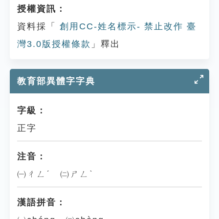
授權資訊：
資料採「
創用CC-姓名標示- 禁止改作 臺
灣3.0版授權條款
」釋出
教育部異體字字典
字級：
正字
注音：
㈠ㄔㄥˊ ㈡ㄕㄥˋ
漢語拼音：