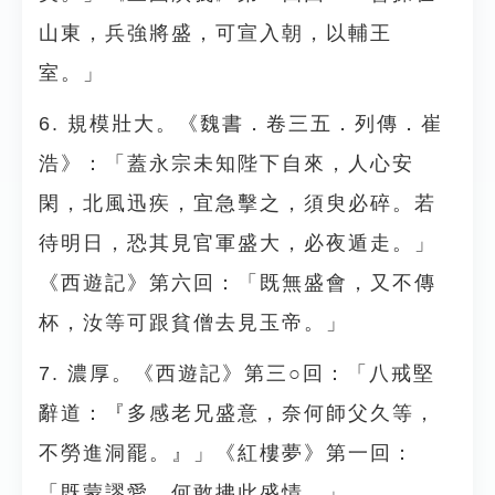
山東，兵強將盛，可宣入朝，以輔王
室。」
6. 規模壯大。《魏書．卷三五．列傳．崔
浩》：「蓋永宗未知陛下自來，人心安
閑，北風迅疾，宜急擊之，須臾必碎。若
待明日，恐其見官軍盛大，必夜遁走。」
《西遊記》第六回：「既無盛會，又不傳
杯，汝等可跟貧僧去見玉帝。」
7. 濃厚。《西遊記》第三○回：「八戒堅
辭道：『多感老兄盛意，奈何師父久等，
不勞進洞罷。』」《紅樓夢》第一回：
「既蒙謬愛，何敢拂此盛情。」