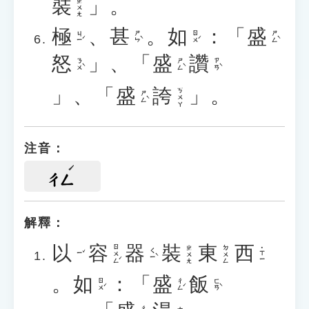
裝
」。
ㄓㄨㄤ
極
、
甚
。
如
：「
盛
ㄐㄧˊ
ㄕㄣˋ
ㄖㄨˊ
ㄕㄥˋ
怒
」、「
盛
讚
ㄋㄨˋ
ㄕㄥˋ
ㄗㄢˋ
」、「
盛
誇
」。
ㄎㄨㄚ
ㄕㄥˋ
注音：
ㄔㄥ
解釋：
以
容
器
裝
東
西
ㄖㄨㄥˊ
ㄓㄨㄤ
ㄉㄨㄥ
˙ㄒㄧ
ㄑㄧˋ
ㄧˇ
。
如
：「
盛
飯
ㄖㄨˊ
ㄔㄥˊ
ㄈㄢˋ