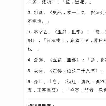
上聲．姥韻》：「盬，鹽池。」
2. 粗鹽。《史記．卷一二九．貨殖
不煉也。」
3. 不堅固。《玉篇．皿部》：「盬
躬》：「簡練戎士，繕修干戈，器用
也。」
4. 倉猝。《玉篇．皿部》：「盬，
5. 吸食。《左傳．僖公二十八年》
6. 停止、止息。《詩經．唐風．鴇
五．王事靡盬》：「今案：盬者，息