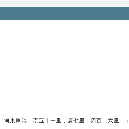
盬，河東鹽池，袤五十一里，廣七里，周百十六里。