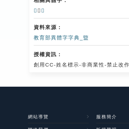
相關異體字：
𪉶
、
𥃉
資料來源：
教育部異體字字典_盬
授權資訊：
創用CC-姓名標示-非商業性-禁止改作
網站導覽
服務簡介