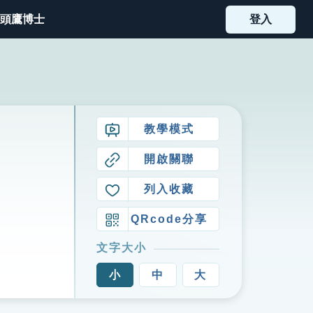
頭鷹博士
登入
教學模式
開啟關聯
列入收藏
QRcode分享
文字大小
小
中
大