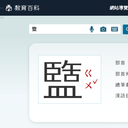
跳
網站導覽
:::
到
主
:::
要
內
語
圖
開
容
言
片
啟
搜
搜
鍵
尋
尋
盤
圖
圖
圖
盬
部首
示
示
示
ㄍ
部首
ˇ
ㄨ
總筆
漢語