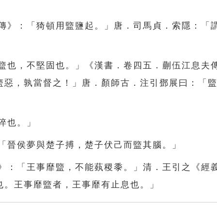
列傳》：「猗頓用盬鹽起。」唐．司馬貞．索隱：「
，盬也，不堅固也。」《漢書．卷四五．蒯伍江息夫
盬惡，孰當督之！」唐．顏師古．注引鄧展曰：「
蒼猝也。」
：「晉侯夢與楚子搏，楚子伏己而盬其腦。」
羽》：「王事靡盬，不能蓺稷黍。」清．王引之《經
也。王事靡盬者，王事靡有止息也。」