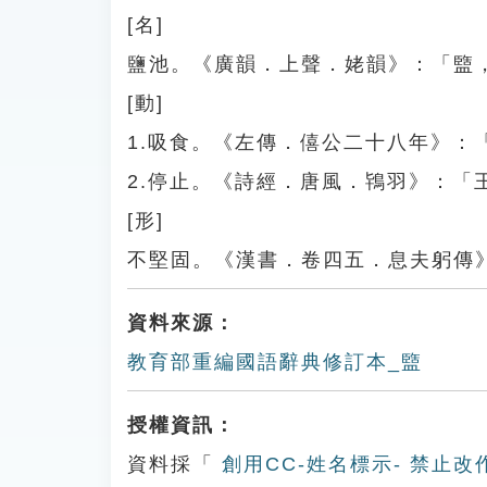
[名]
鹽池。《廣韻．上聲．姥韻》：「盬
[動]
1.吸食。《左傳．僖公二十八年》：
2.停止。《詩經．唐風．鴇羽》：「
[形]
不堅固。《漢書．卷四五．息夫躬傳
資料來源：
教育部重編國語辭典修訂本_盬
授權資訊：
資料採「
創用CC-姓名標示- 禁止改