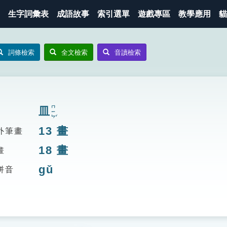
生字詞彙表
成語故事
索引選單
遊戲專區
教學應用
貓
詞條檢索
全文檢索
音讀檢索
ㄇㄧㄣˇ
皿
13
畫
外筆畫
18
畫
畫
gǔ
拼音