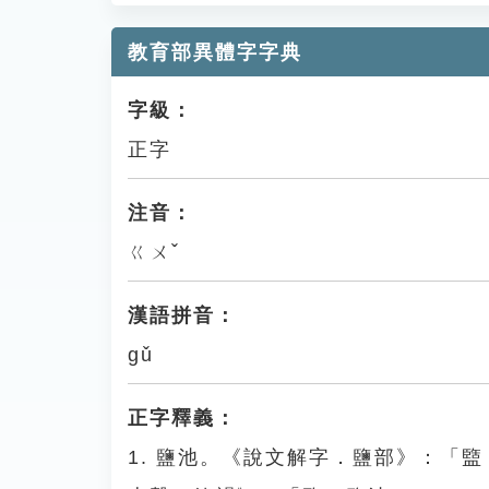
教育部異體字字典
字級：
正字
注音：
ㄍㄨˇ
漢語拼音：
gǔ
正字釋義：
1. 鹽池。《說文解字．鹽部》：「