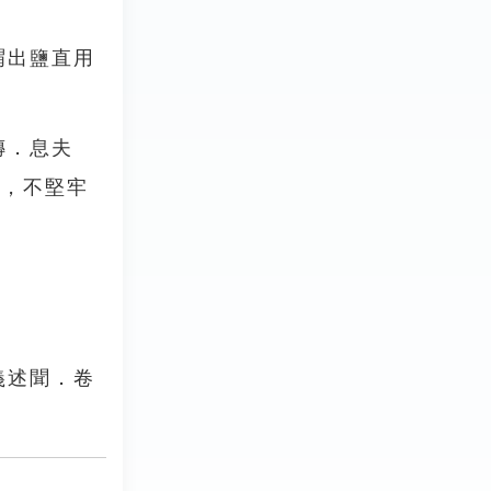
謂出鹽直用
傳．息夫
盬，不堅牢
義述聞．卷