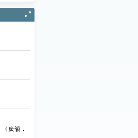
」《廣韻．