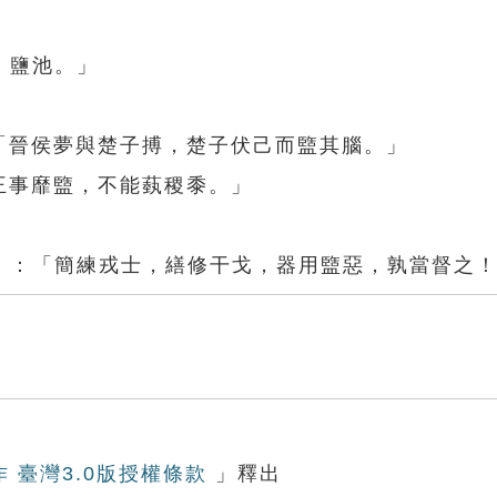
，鹽池。」
「晉侯夢與楚子搏，楚子伏己而盬其腦。」
王事靡盬，不能蓺稷黍。」
》：「簡練戎士，繕修干戈，器用盬惡，孰當督之
作 臺灣3.0版授權條款
」釋出