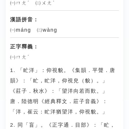
㈠ㄇㄤˊ ㈡ㄨㄤˋ
漢語拼音：
㈠máng ㈡wàng
正字釋義：
㈠ㄇㄤˊ
1. 「盳洋」：仰視貌。《集韻．平聲．唐
韻》：「盳，盳洋，仰視皃（貌）。」
《莊子．秋水》：「望洋向若而歎。」
唐．陸德明《經典釋文．莊子音義》：
「洋，崔云：盳洋猶望洋，仰視貌。」
2. 同「盲」。《正字通．目部》：「盳，