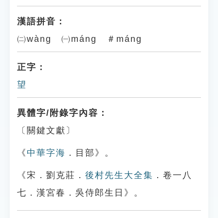
漢語拼音：
㈡wàng ㈠máng ＃máng
正字：
望
異體字/附錄字內容：
〔關鍵文獻〕
《
中華字海
．目部》。
《宋．劉克莊．
後村先生大全集
．卷一八
七．漢宮春．吳侍郎生日》。