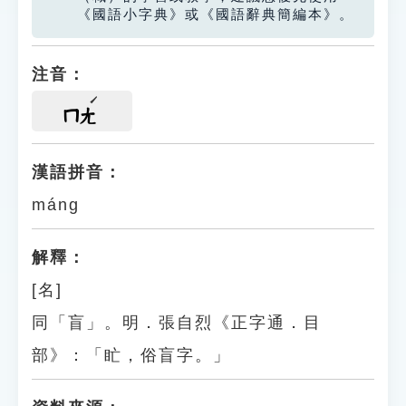
《國語小字典》或《國語辭典簡編本》。
注音：
ㄇㄤ
漢語拼音：
máng
解釋：
[名]
同「盲」。明．張自烈《正字通．目
部》：「盳，俗盲字。」