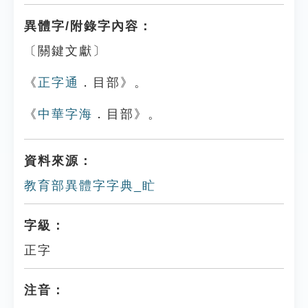
異體字/附錄字內容：
〔關鍵文獻〕
《
正字通
．目部》。
《
中華字海
．目部》。
資料來源：
教育部異體字字典_盳
字級：
正字
注音：