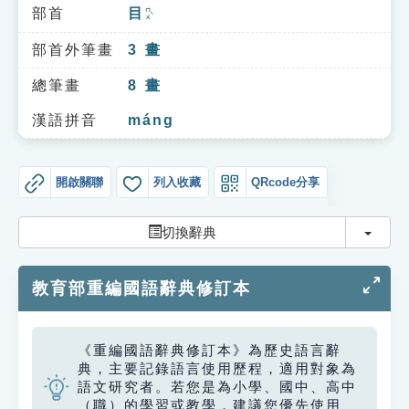
索引選單
部首
目
ㄇㄨˋ
知識索引
部首外筆畫
3
畫
單字索引
總筆畫
8
畫
生命大百科索引
漢語拼音
máng
遊戲專區
開啟關聯
列入收藏
QRcode分享
教學應用
切換
切換辭典
貓頭鷹博士
教育部重編國語辭典修訂本
《重編國語辭典修訂本》為歷史語言辭
典，主要記錄語言使用歷程，適用對象為
語文研究者。若您是為小學、國中、高中
（職）的學習或教學，建議您優先使用