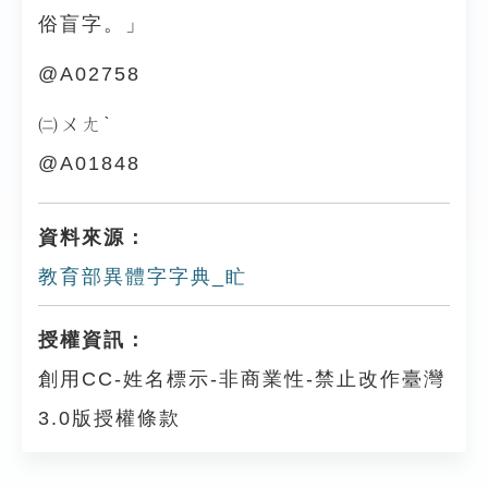
俗盲字。」
@A02758
㈡ㄨㄤˋ
@A01848
資料來源：
教育部異體字字典_盳
授權資訊：
創用CC-姓名標示-非商業性-禁止改作臺灣
3.0版授權條款