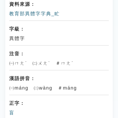
資料來源：
教育部異體字字典_盳
字級：
異體字
注音：
㈠ㄇㄤˊ ㈡ㄨㄤˋ ＃ㄇㄤˊ
漢語拼音：
㈠máng ㈡wàng ＃máng
正字：
盲