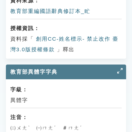
資料來源：
教育部重編國語辭典修訂本_盳
授權資訊：
資料採「
創用CC-姓名標示- 禁止改作 臺
灣3.0版授權條款
」釋出
教育部異體字字典
字級：
異體字
注音：
㈡ㄨㄤˋ ㈠ㄇㄤˊ ＃ㄇㄤˊ