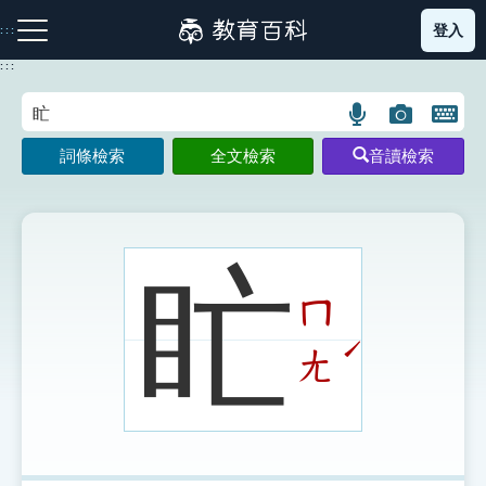
跳
登入
:::
到
主
:::
要
內
語
圖
開
容
注音索引圖示
筆畫索引圖示
部首索引表圖示
言
片
啟
詞條檢索
全文檢索
音讀檢索
搜
搜
鍵
尋
尋
盤
圖
圖
圖
示
示
示
盳
ㄇ
網站導覽
ˊ
ㄤ
生字詞彙表
成語故事