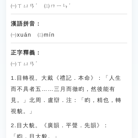
㈠ㄒㄩㄢˊ ㈡ㄇㄧㄣˊ
漢語拼音：
㈠xuán ㈡mín
正字釋義：
㈠ㄒㄩㄢˊ
1.目轉視。大戴《禮記．本命》：「人生
而不具者五……三月而徹盷，然後能有
見。」北周．盧辯．注：「盷，精也，轉
視貌。」
2.目大貌。《廣韻．平聲．先韻》：
「盷，目大貌。」