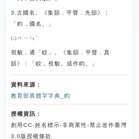
3.古國名。《集韻．平聲．先韻》：
「盷，國名。」
㈡ㄇㄧㄣˊ
視貌，通「盿」。《集韻．平聲．真
韻》：「盿，視貌。或作盷。」
資料來源：
教育部異體字字典_盷
授權資訊：
創用CC-姓名標示-非商業性-禁止改作臺灣
3.0版授權條款