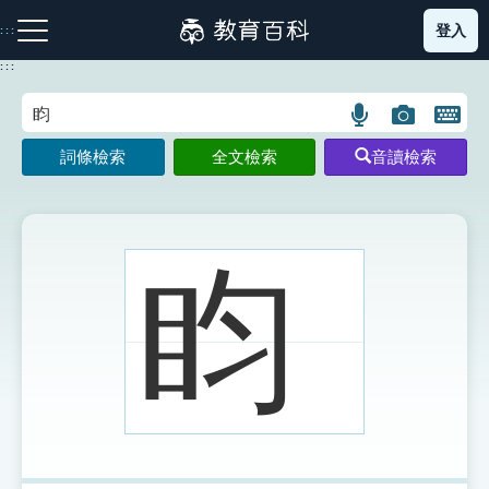
跳
登入
:::
到
主
:::
要
內
語
圖
開
容
注音索引圖示
筆畫索引圖示
部首索引表圖示
言
片
啟
詞條檢索
全文檢索
音讀檢索
搜
搜
鍵
尋
尋
盤
圖
圖
圖
示
示
示
盷
網站導覽
生字詞彙表
成語故事