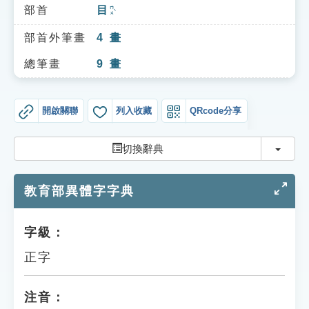
索引選單
部首
目
ㄇㄨˋ
知識索引
部首外筆畫
4
畫
單字索引
總筆畫
9
畫
生命大百科索引
開啟關聯
列入收藏
QRcode分享
遊戲專區
切換
切換辭典
教學應用
教育部異體字字典
貓頭鷹博士
字級：
正字
注音：