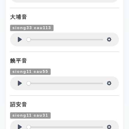
Play
Settings
大埔音
siong33 cau113
Play
Settings
饒平音
siong11 cau55
Play
Settings
詔安音
siong11 cau31