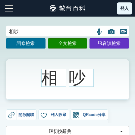
跳
登入
:::
到
主
:::
要
內
語
圖
開
容
注音索引圖示
筆畫索引圖示
部首索引表圖示
言
片
啟
詞條檢索
全文檢索
音讀檢索
搜
搜
鍵
尋
尋
盤
圖
圖
圖
示
示
示
相
吵
網站導覽
生字詞彙表
開啟關聯
列入收藏
QRcode分享
成語故事
切換
切換辭典