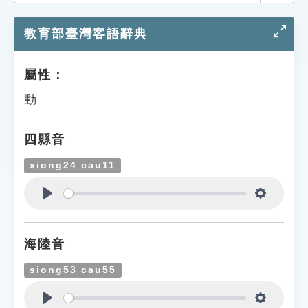
索引選單
教育部臺灣客語辭典
知識索引
單字索引
屬性：
生命大百科索引
動
遊戲專區
四縣音
教學應用
xiong24 cau11
貓頭鷹博士
Play
Settings
海陸音
siong53 cau55