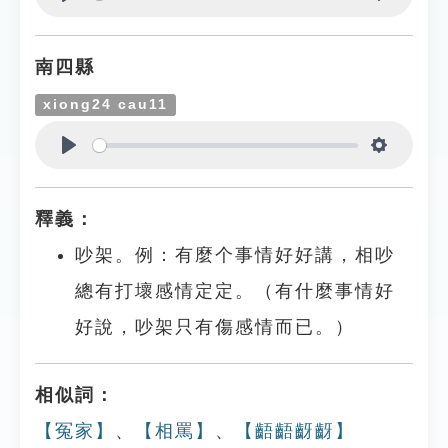
Play
Settings
南四縣
xiong24 cau11
Play
Settings
釋義：
吵架。例：有麼个事情好好講，相吵
總有打壞感情定定。（有什麼事情好
好說，吵架只有傷感情而已。）
相似詞：
【冤家】
、
【相罵】
、
【齬齬齖齖】