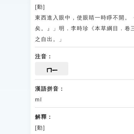
[動]
東西進入眼中，使眼睛一時睜不開。
矣。』」明．李時珍《本草綱目．卷
之自出。」
注音：
ㄇㄧ
漢語拼音：
mī
解釋：
[動]