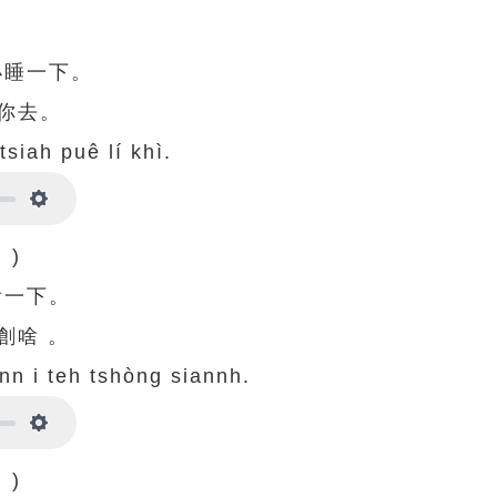
小睡一下。
你去。
 tsiah puê lí khì.
Settings
 )
看一下。
創啥 。
uànn i teh tshòng siannh.
Settings
 )