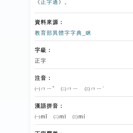
《
正字通
》。
資料來源：
教育部異體字字典_眯
字級：
正字
注音：
㈠ㄇㄧˇ ㈡ㄇㄧ ㈢ㄇㄧˊ
漢語拼音：
㈠mǐ ㈡mī ㈢mí