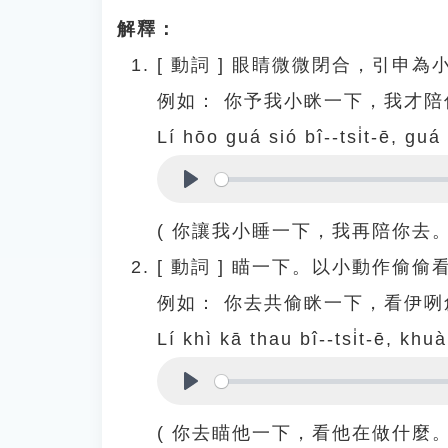
解釋：
[
動詞
]
眼睛微微閉合，引申為
例如：
你予我小眯一下，我才陪
Lí hōo guá sió bî--tsi̍t-ē, guá
Play
( 你讓我小睡一下，我再陪你去。
[
動詞
]
瞄一下。以小動作偷偷
例如：
你去共偷眯一下，看伊咧
Lí khì kā thau bî--tsi̍t-ē, kh
Play
( 你去瞄他一下，看他在做什麼。