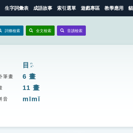
生字詞彙表
成語故事
索引選單
遊戲專區
教學應用
貓
詞條檢索
全文檢索
音讀檢索
目
ㄇㄨˋ
6
畫
外筆畫
11
畫
畫
mīmǐ
拼音