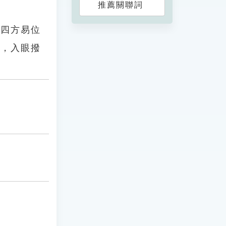
推薦關聯詞
地四方易位
爛，入眼撥