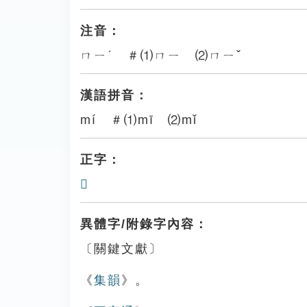
注音：
ㄇㄧˊ ＃⑴ㄇㄧ ⑵ㄇㄧˇ
漢語拼音：
mí ＃⑴mī ⑵mǐ
正字：
𥌃
異體字/附錄字內容：
〔關鍵文獻〕
《
集韻
》。