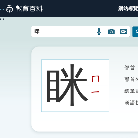
跳
網站導覽
:::
到
主
:::
要
內
語
圖
開
容
言
片
啟
搜
搜
鍵
尋
尋
盤
圖
圖
圖
眯
部首
示
示
示
ㄇ
部首
ㄧ
總筆
漢語