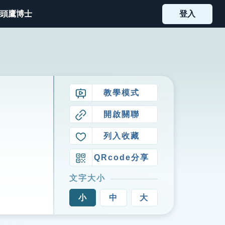
頭鷹博士
登入
教學模式
開啟關聯
列入收藏
QRcode分享
文字大小
小
中
大