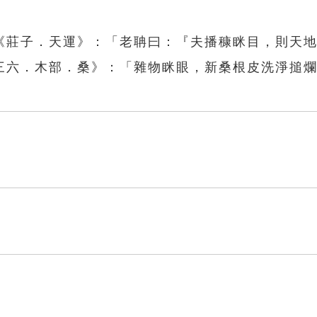
《莊子．天運》：「老聃曰：『夫播穅眯目，則天
三六．木部．桑》：「雜物眯眼，新桑根皮洗淨搥