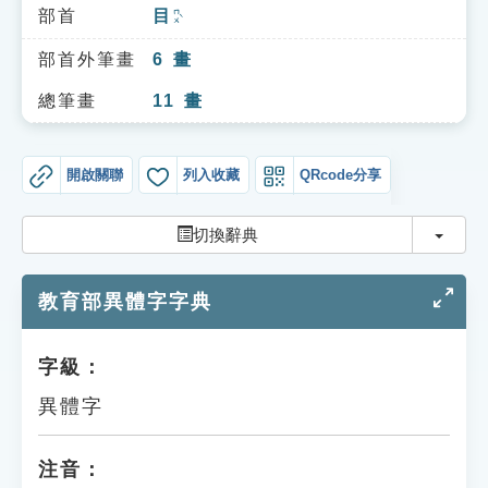
索引選單
部首
目
ㄇㄨˋ
知識索引
部首外筆畫
6
畫
單字索引
總筆畫
11
畫
生命大百科索引
開啟關聯
列入收藏
QRcode分享
遊戲專區
切換
切換辭典
教學應用
教育部異體字字典
貓頭鷹博士
字級：
異體字
注音：