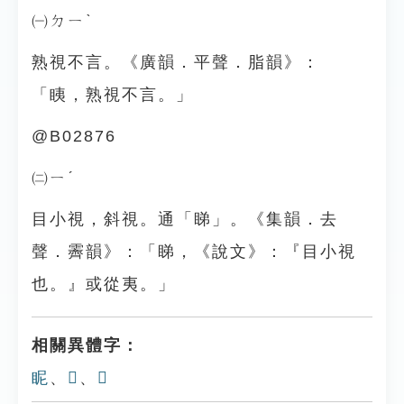
㈠ㄉㄧˋ
熟視不言。《廣韻．平聲．脂韻》：
「眱，熟視不言。」
@B02876
㈡ㄧˊ
目小視，斜視。通「睇」。《集韻．去
聲．霽韻》：「睇，《說文》：『目小視
也。』或從夷。」
相關異體字：
眤
、
𥄿
、
𥅣