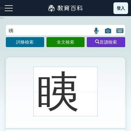
跳
登入
:::
到
主
:::
要
內
語
圖
開
容
注音索引圖示
筆畫索引圖示
部首索引表圖示
言
片
啟
詞條檢索
全文檢索
音讀檢索
搜
搜
鍵
尋
尋
盤
圖
圖
圖
示
示
示
眱
網站導覽
生字詞彙表
成語故事