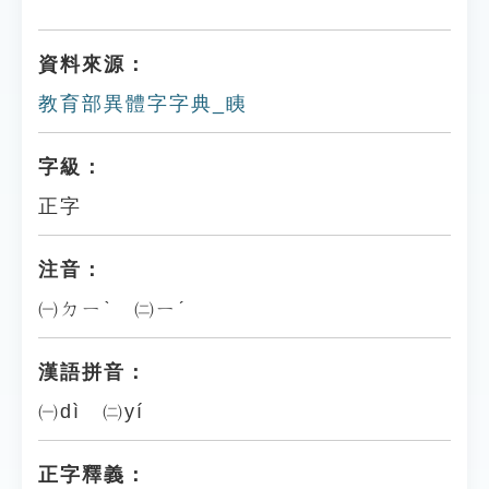
資料來源：
教育部異體字字典_眱
字級：
正字
注音：
㈠ㄉㄧˋ ㈡ㄧˊ
漢語拼音：
㈠dì ㈡yí
正字釋義：