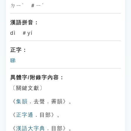
ㄉㄧˋ ＃ㄧˊ
漢語拼音：
dì ＃yí
正字：
睇
異體字/附錄字內容：
〔關鍵文獻〕
《
集韻
．去聲．霽韻》。
《
正字通
．目部》。
《
漢語大字典
．目部》。