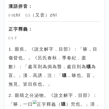
漢語拼音：
㈠chī ㈡（又音）zhī
正字釋義：
㈠ㄔ
1. 眼疾。《說文解字．目部》：「眵，目
傷眥也。」《呂氏春秋．季春紀．盡
數》：「處耳則為挶為聾，處目則為
䁾
為
盲。」漢．高誘．注：「
䁾
，眵也。盲，
無見。皆目疾也。」
2. 眼睛之分泌物。《說文解字．目部》：
「眵，一曰
（
䁾
）兜也。」清．