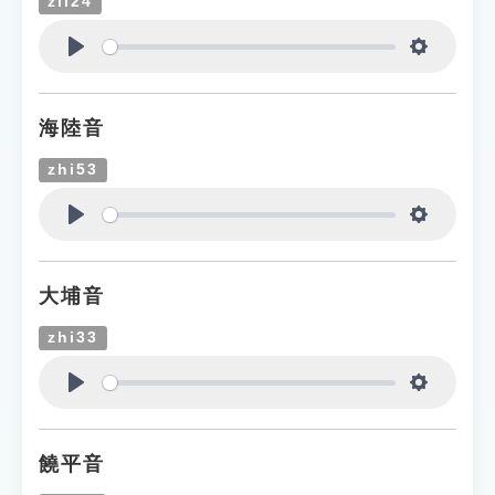
zii24
Play
Settings
海陸音
zhi53
Play
Settings
大埔音
zhi33
Play
Settings
饒平音