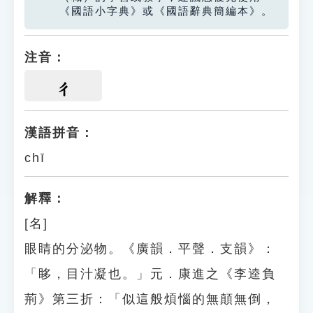
《國語小字典》或《國語辭典簡編本》。
注音：
ㄔ
漢語拼音：
chī
解釋：
[名]
眼睛的分泌物。《廣韻．平聲．支韻》：
「眵，目汁凝也。」元．康進之《李逵負
荊》第三折：「似這般煩惱的無顛無倒，