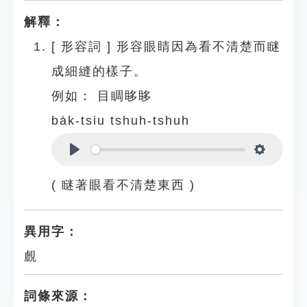
解釋：
[
形容詞
]
形容眼睛因為看不清楚而瞇
成細縫的樣子。
例如：
目睭眵眵
ba̍k-tsiu tshuh-tshuh
Play
Settings
( 瞇著眼看不清楚東西 )
異用字：
覻
詞條來源：