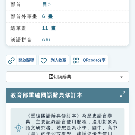
索引選單
部首
目
ㄇㄨˋ
知識索引
部首外筆畫
6
畫
單字索引
總筆畫
11
畫
生命大百科索引
漢語拼音
chī
遊戲專區
開啟關聯
列入收藏
QRcode分享
教學應用
切換
切換辭典
貓頭鷹博士
教育部重編國語辭典修訂本
《重編國語辭典修訂本》為歷史語言辭
典，主要記錄語言使用歷程，適用對象為
語文研究者。若您是為小學、國中、高中
（職）的學習或教學，建議您優先使用