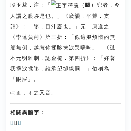
段玉裁．注：「
（
䁾
）兜者，今
人謂之眼眵是也。」《廣韻．平聲．支
韻》：「眵，目汁凝也。」元．康進之
《李逵負荊》第三折：「似這般煩惱的無
顛無倒，越惹你揉眵抹淚哭嚎啕。」《孤
本元明雜劇．認金梳．第四折》：「好著
我挹淚揉眵，誰承望卻絕嗣。」俗稱為
「眼屎」。
㈡ㄓ，ㄔ之又音。
相關異體字：
𥄏
、
𥉍