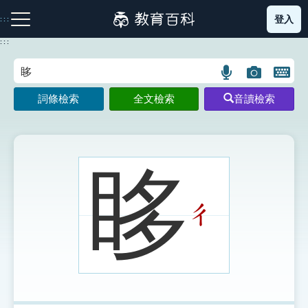
跳
登入
:::
到
主
:::
要
內
語
圖
開
容
注音索引圖示
筆畫索引圖示
部首索引表圖示
言
片
啟
詞條檢索
全文檢索
音讀檢索
搜
搜
鍵
尋
尋
盤
圖
圖
圖
示
示
示
眵
ㄔ
網站導覽
生字詞彙表
成語故事