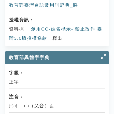
教育部臺灣台語常用詞辭典_眵
授權資訊：
資料採「
創用CC-姓名標示- 禁止改作 臺
灣3.0版授權條款
」釋出
教育部異體字字典
字級：
正字
注音：
㈠ㄔ ㈡（又音）ㄓ