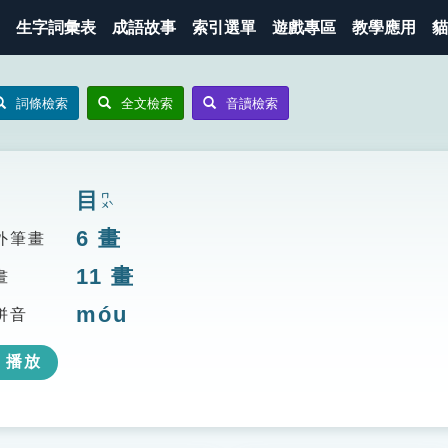
生字詞彙表
成語故事
索引選單
遊戲專區
教學應用
貓
詞條檢索
全文檢索
音讀檢索
目
ㄇㄨˋ
6
畫
外筆畫
11
畫
畫
móu
拼音
播放