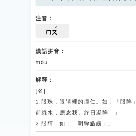
注音：
ㄇㄡ
漢語拼音：
móu
解釋：
[名]
1.眼珠，眼睛裡的瞳仁。如：「眼
前綠水，應念我、終日凝眸。」
2.眼睛。如：「明眸皓齒」。