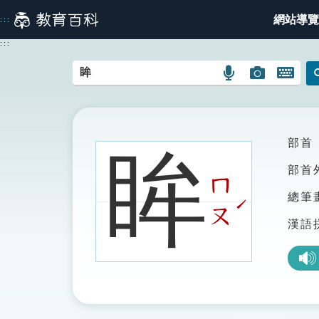
跳
網站導覽
:::
到
主
:::
要
內
語
圖
開
容
言
片
啟
搜
搜
鍵
尋
尋
盤
圖
圖
圖
部首
眸
示
示
示
部首
ㄇ
總筆
ˊ
ㄡ
漢語