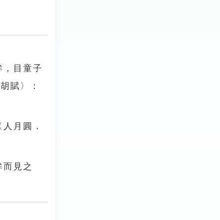
眸，目童子
三胡賦〉：
〈人月圓．
眸而見之