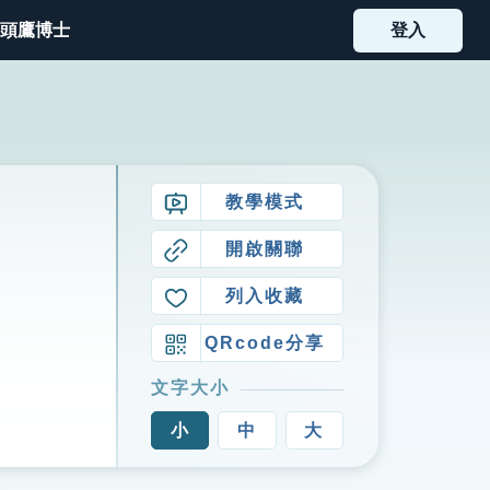
頭鷹博士
登入
教學模式
開啟關聯
列入收藏
QRcode分享
文字大小
小
中
大