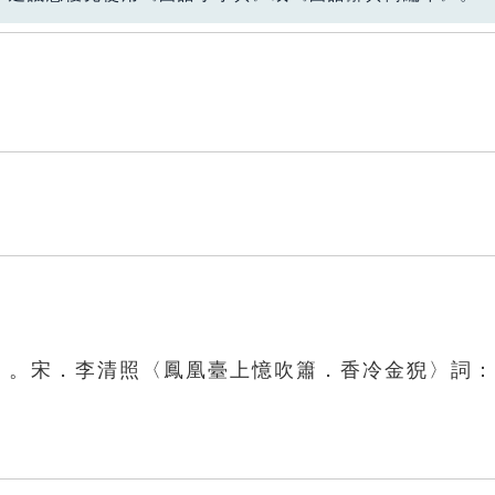
眸」。宋．李清照〈鳳凰臺上憶吹簫．香冷金猊〉詞