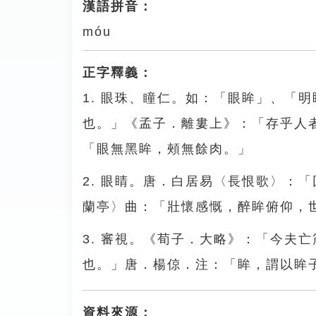
漢語拼音：
móu
正字釋義：
1. 眼珠、瞳仁。如：「眼眸」、「
也。」《孟子．離婁上》：「存乎人
「眼無黑眸，頰無餘肉。」
2. 眼睛。唐．白居易〈長恨歌〉：
蘭亭〉曲：「壯懷感慨，醉眸俯仰，
3. 審視。《荀子．大略》：「今夫
也。」唐．楊倞．注：「眸，謂以眸
資料來源：