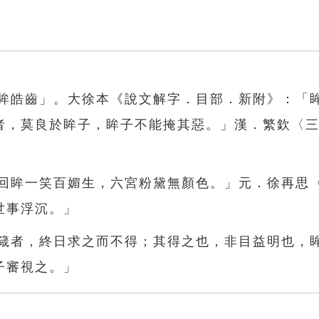
明眸皓齒」。大徐本《說文解字．目部．新附》：「
者，莫良於眸子，眸子不能掩其惡。」漢．繁欽〈
「回眸一笑百媚生，六宮粉黛無顏色。」元．徐再思
世事浮沉。」
亡箴者，終日求之而不得；其得之也，非目益明也，
子審視之。」