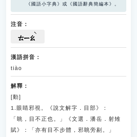
《國語小字典》或《國語辭典簡編本》。
注音：
ㄊㄧㄠ
漢語拼音：
tiào
解釋：
[動]
1.眼睛邪視。《說文解字．目部》：
「眺，目不正也。」《文選．潘岳．射雉
賦》：「亦有目不步體，邪眺旁剔。」