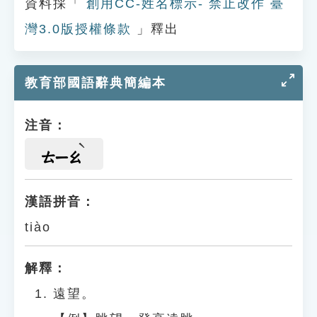
資料採「
創用CC-姓名標示- 禁止改作 臺
灣3.0版授權條款
」釋出
教育部國語辭典簡編本
注音：
ㄊㄧㄠ
漢語拼音：
tiào
解釋：
遠望。