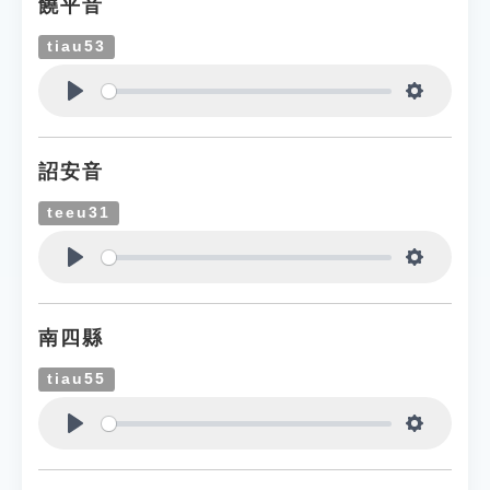
饒平音
tiau53
Play
Settings
詔安音
teeu31
Play
Settings
南四縣
tiau55
Play
Settings