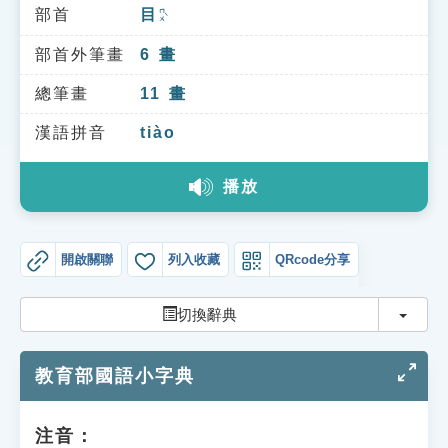
索引選單
部首
目
ㄇㄨˋ
知識索引
部首外筆畫
6
畫
單字索引
總筆畫
11
畫
生命大百科索引
漢語拼音
tiào
播放
遊戲專區
教學應用
開啟關聯
列入收藏
QRcode分享
貓頭鷹博士
切換
切換辭典
教育部國語小字典
注音：