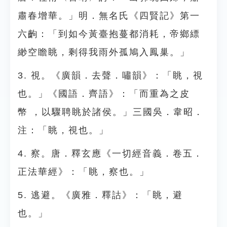
肅春增華。」明．無名氏《四賢記》第一
六齣：「到如今黃臺抱蔓都消耗，帝鄉縹
緲空瞻眺，剩得我雨外孤鳩入鳳巢。」
3. 視。《廣韻．去聲．嘯韻》：「眺，視
也。」《國語．齊語》：「而重為之皮
幣 ，以驟聘眺於諸侯。」三國吳．韋昭．
注：「眺，視也。」
4. 察。唐．釋玄應《一切經音義．卷五．
正法華經》：「眺，察也。」
5. 逃避。《廣雅．釋詁》：「眺，避
也。」