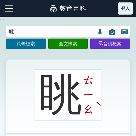
跳
登入
:::
到
主
:::
要
內
語
圖
開
容
注音索引圖示
筆畫索引圖示
部首索引表圖示
言
片
啟
詞條檢索
全文檢索
音讀檢索
搜
搜
鍵
尋
尋
盤
圖
圖
圖
示
示
示
眺
ㄊ
ㄧ
網站導覽
ˋ
ㄠ
生字詞彙表
成語故事