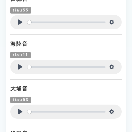
tiau55
Play
Settings
海陸音
tiau11
Play
Settings
大埔音
tiau53
Play
Settings