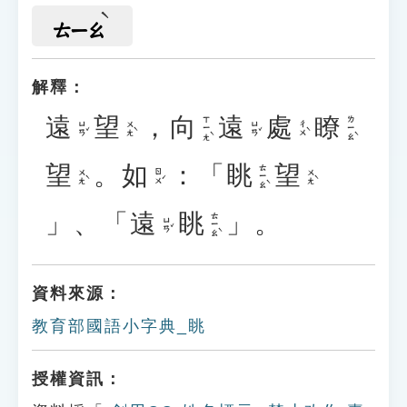
ㄊㄧㄠ
解釋：
遠
望
，
向
遠
處
瞭
ㄒㄧㄤˋ
ㄌㄧㄠˋ
ㄩㄢˇ
ㄨㄤˋ
ㄩㄢˇ
ㄔㄨˋ
望
。
如
：「
眺
望
ㄊㄧㄠˋ
ㄨㄤˋ
ㄖㄨˊ
ㄨㄤˋ
」、「
遠
眺
」。
ㄊㄧㄠˋ
ㄩㄢˇ
資料來源：
教育部國語小字典_眺
授權資訊：