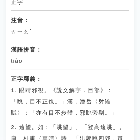
正字
注音：
ㄊㄧㄠˋ
漢語拼音：
tiào
正字釋義：
1. 眼睛邪視。《說文解字．目部》：
「眺，目不正也。」漢．潘岳〈射雉
賦〉：「亦有目不步體，邪眺旁剔。」
2. 遠望。如：「眺望」、「登高遠眺」。
唐．杜甫〈喜晴〉詩：「出郭眺四郊，肅