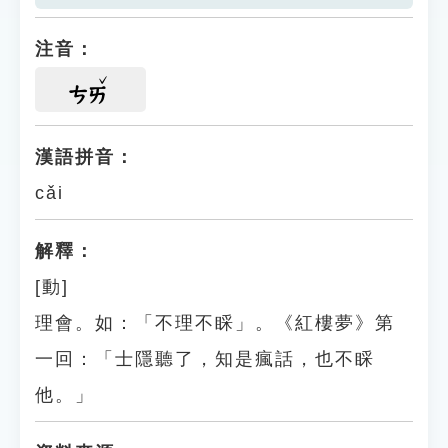
注音：
ㄘㄞ
漢語拼音：
cǎi
解釋：
[動]
理會。如：「不理不睬」。《紅樓夢》第
一回：「士隱聽了，知是瘋話，也不睬
他。」