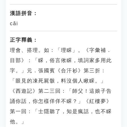
漢語拼音：
cǎi
正字釋義：
理會、搭理。如：「理睬」。《字彙補．
目部》：「睬，俗言偢睬，填詞家多用此
字。」元．張國賓《合汗衫》第三折：
「眼見的凍死屍骸，料沒個人瞅睬。」
《西遊記》第二三回：「師父！這娘子告
誦你話，你怎樣佯佯不睬？」《紅樓夢》
第一回：「士隱聽了，知是瘋話，也不睬
他。」