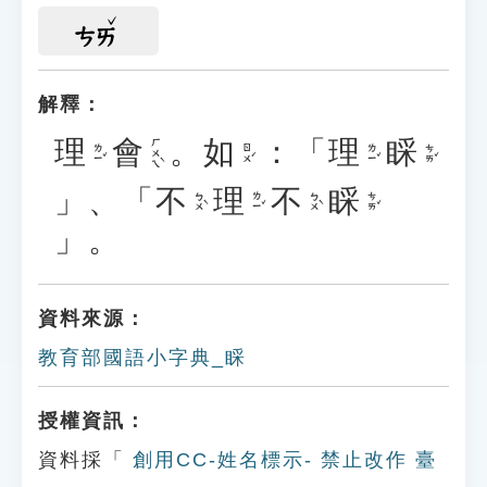
ㄘㄞ
解釋：
理
會
。
如
：「
理
睬
ㄏㄨㄟˋ
ㄌㄧˇ
ㄖㄨˊ
ㄌㄧˇ
ㄘㄞˇ
」、「
不
理
不
睬
ㄅㄨˋ
ㄌㄧˇ
ㄅㄨˋ
ㄘㄞˇ
」。
資料來源：
教育部國語小字典_睬
授權資訊：
資料採「
創用CC-姓名標示- 禁止改作 臺