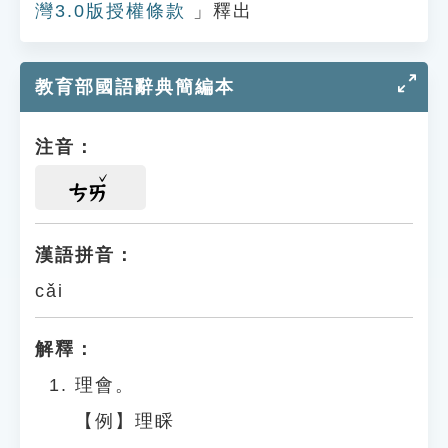
灣3.0版授權條款
」釋出
教育部國語辭典簡編本
注音：
ㄘㄞ
漢語拼音：
cǎi
解釋：
理會。
【例】理睬