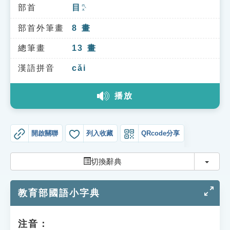
索引選單
部首
目
ㄇㄨˋ
知識索引
部首外筆畫
8
畫
單字索引
總筆畫
13
畫
生命大百科索引
漢語拼音
cǎi
播放
遊戲專區
教學應用
開啟關聯
列入收藏
QRcode分享
貓頭鷹博士
切換
切換辭典
教育部國語小字典
注音：