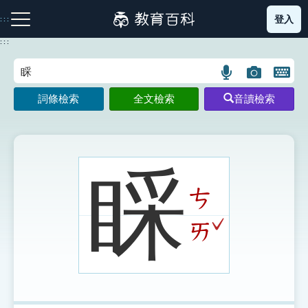
跳
登入
:::
到
主
:::
要
內
語
圖
開
容
注音索引圖示
筆畫索引圖示
部首索引表圖示
言
片
啟
詞條檢索
全文檢索
音讀檢索
搜
搜
鍵
尋
尋
盤
圖
圖
圖
示
示
示
睬
ㄘ
網站導覽
ˇ
ㄞ
生字詞彙表
成語故事