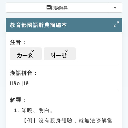
索引選單
切換
切換辭典
知識索引
教育部國語辭典簡編本
單字索引
生命大百科索引
注音：
遊戲專區
ㄌㄧㄠ
ㄐㄧㄝ
教學應用
漢語拼音：
liǎo jiě
貓頭鷹博士
解釋：
知曉、明白。
【例】沒有親身體驗，就無法瞭解當