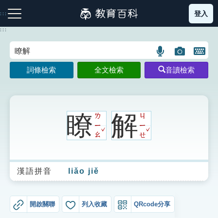
跳
登入
:::
到
主
:::
要
內
語
圖
開
容
注音索引圖示
筆畫索引圖示
部首索引表圖示
言
片
啟
詞條檢索
全文檢索
音讀檢索
搜
搜
鍵
尋
尋
盤
圖
圖
圖
示
示
示
瞭
解
ㄌ
ㄐ
ㄧ
ㄧ
ˇ
ˇ
ㄠ
ㄝ
網站導覽
漢語拼音
liǎo jiě
生字詞彙表
成語故事
開啟關聯
列入收藏
QRcode分享