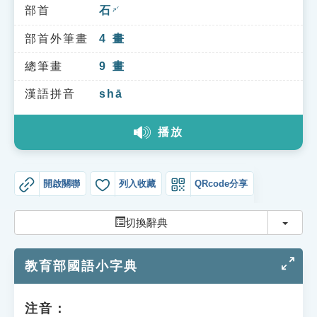
索引選單
部首
石
ㄕˊ
知識索引
部首外筆畫
4
畫
單字索引
總筆畫
9
畫
生命大百科索引
漢語拼音
shā
播放
遊戲專區
教學應用
開啟關聯
列入收藏
QRcode分享
貓頭鷹博士
切換
切換辭典
教育部國語小字典
注音：