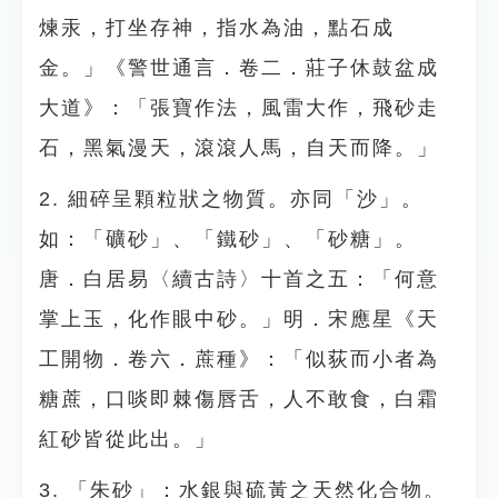
煉汞，打坐存神，指水為油，點石成
金。」《警世通言．卷二．莊子休鼓盆成
大道》：「張寶作法，風雷大作，飛砂走
石，黑氣漫天，滾滾人馬，自天而降。」
2. 細碎呈顆粒狀之物質。亦同「沙」。
如：「礦砂」、「鐵砂」、「砂糖」。
唐．白居易〈續古詩〉十首之五：「何意
掌上玉，化作眼中砂。」明．宋應星《天
工開物．卷六．蔗種》：「似荻而小者為
糖蔗，口啖即棘傷唇舌，人不敢食，白霜
紅砂皆從此出。」
3. 「朱砂」：水銀與硫黃之天然化合物。