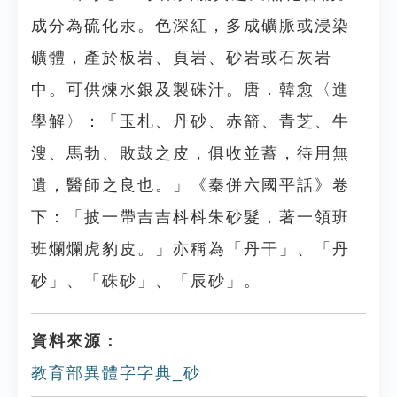
成分為硫化汞。色深紅，多成礦脈或浸染
礦體，產於板岩、頁岩、砂岩或石灰岩
中。可供煉水銀及製硃汁。唐．韓愈〈進
學解〉：「玉札、丹砂、赤箭、青芝、牛
溲、馬勃、敗鼓之皮，俱收並蓄，待用無
遺，醫師之良也。」《秦併六國平話》卷
下：「披一帶吉吉枓枓朱砂髮，著一領班
班爛爛虎豹皮。」亦稱為「丹干」、「丹
砂」、「硃砂」、「辰砂」。
資料來源：
教育部異體字字典_砂