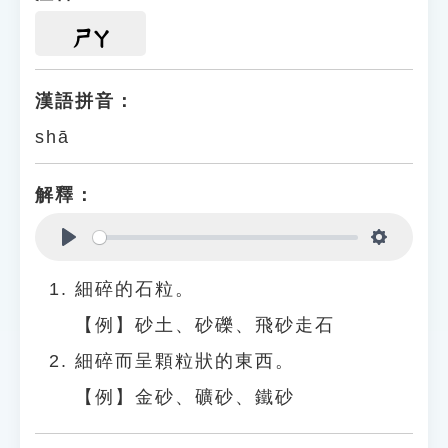
ㄕㄚ
漢語拼音：
shā
解釋：
Play
Settings
細碎的石粒。
【例】砂土、砂礫、飛砂走石
細碎而呈顆粒狀的東西。
【例】金砂、礦砂、鐵砂