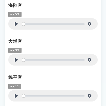
海陸音
sa53
Play
Settings
大埔音
sa33
Play
Settings
饒平音
sa11
Play
Settings