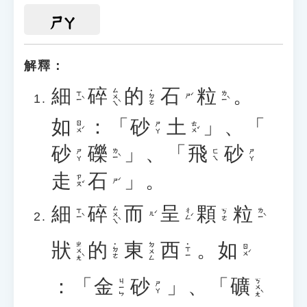
ㄕㄚ
解釋：
細
碎
的
石
粒
。
ㄙㄨㄟˋ
˙ㄉㄜ
ㄒㄧˋ
ㄌㄧˋ
ㄕˊ
如
：「
砂
土
」、「
ㄖㄨˊ
ㄊㄨˇ
ㄕㄚ
砂
礫
」、「
飛
砂
ㄌㄧˋ
ㄕㄚ
ㄈㄟ
ㄕㄚ
走
石
」。
ㄗㄡˇ
ㄕˊ
細
碎
而
呈
顆
粒
ㄙㄨㄟˋ
ㄒㄧˋ
ㄔㄥˊ
ㄌㄧˋ
ㄎㄜ
ㄦˊ
狀
的
東
西
。
如
ㄓㄨㄤˋ
ㄉㄨㄥ
˙ㄉㄜ
˙ㄒㄧ
ㄖㄨˊ
：「
金
砂
」、「
礦
ㄎㄨㄤˋ
ㄐㄧㄣ
ㄕㄚ