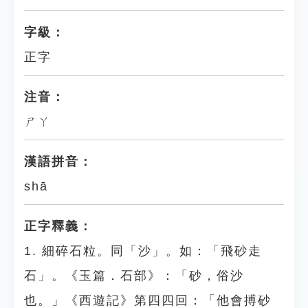
字級：
正字
注音：
ㄕㄚ
漢語拼音：
shā
正字釋義：
1. 細碎石粒。同「沙」。如：「飛砂走
石」。《玉篇．石部》：「砂，俗沙
也。」《西遊記》第四四回：「他會搏砂