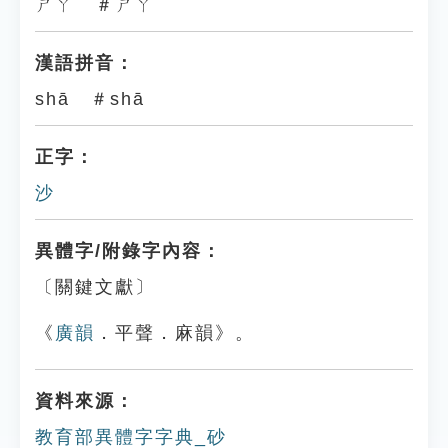
ㄕㄚ ＃ㄕㄚ
漢語拼音：
shā ＃shā
正字：
沙
異體字/附錄字內容：
〔關鍵文獻〕
《
廣韻
．平聲．麻韻》。
資料來源：
教育部異體字字典_砂