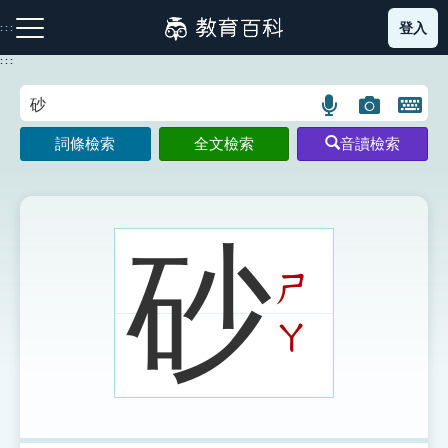
跳
登入
:::
到
主
:::
要
內
語
圖
開
容
注音索引圖示
筆畫索引圖示
部首索引表圖示
言
片
啟
詞條檢索
全文檢索
音讀檢索
搜
搜
鍵
尋
尋
盤
圖
圖
圖
示
示
示
砂
ㄕ
網站導覽
ㄚ
生字詞彙表
成語故事