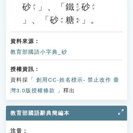
砂
」、「
鐵
砂
ㄊㄧㄝˇ
ㄕㄚ
ㄕㄚ
」、「
砂
糖
」。
ㄊㄤˊ
ㄕㄚ
資料來源：
教育部國語小字典_砂
授權資訊：
資料採「
創用CC-姓名標示- 禁止改作 臺
灣3.0版授權條款
」釋出
教育部國語辭典簡編本
注音：