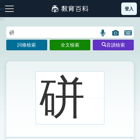
跳
登入
:::
到
主
:::
要
內
語
圖
開
容
注音索引圖示
筆畫索引圖示
部首索引表圖示
言
片
啟
詞條檢索
全文檢索
音讀檢索
搜
搜
鍵
尋
尋
盤
圖
圖
圖
示
示
示
硑
網站導覽
生字詞彙表
成語故事