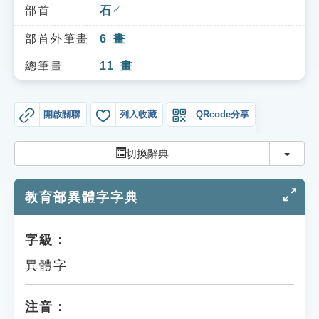
索引選單
部首
石
ㄕˊ
知識索引
部首外筆畫
6
畫
單字索引
總筆畫
11
畫
生命大百科索引
開啟關聯
列入收藏
QRcode分享
遊戲專區
切換
切換辭典
教學應用
教育部異體字字典
貓頭鷹博士
字級：
異體字
注音：