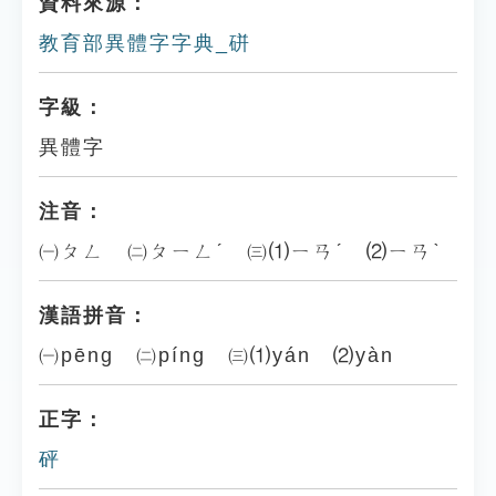
資料來源：
教育部異體字字典_硑
字級：
異體字
注音：
㈠ㄆㄥ ㈡ㄆㄧㄥˊ ㈢⑴ㄧㄢˊ ⑵ㄧㄢˋ
漢語拼音：
㈠pēng ㈡píng ㈢⑴yán ⑵yàn
正字：
砰