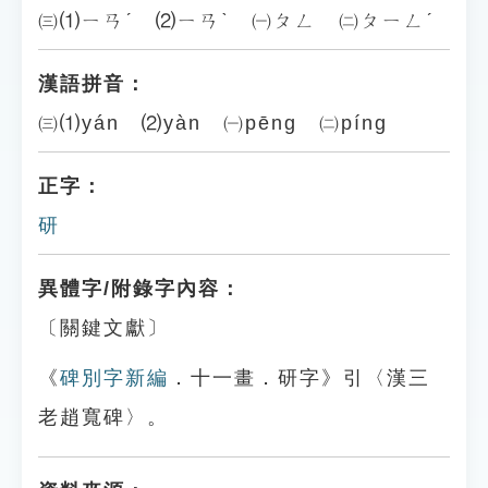
㈢⑴ㄧㄢˊ ⑵ㄧㄢˋ ㈠ㄆㄥ ㈡ㄆㄧㄥˊ
漢語拼音：
㈢⑴yán ⑵yàn ㈠pēng ㈡píng
正字：
研
異體字/附錄字內容：
〔關鍵文獻〕
《
碑別字新編
．十一畫．研字》引〈漢三
老趙寬碑〉。