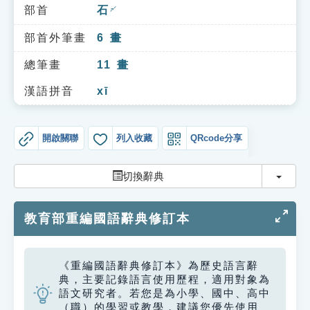
索引選單
部首
石
ㄕˊ
知識索引
部首外筆畫
6
畫
單字索引
總筆畫
11
畫
生命大百科索引
漢語拼音
xī
遊戲專區
開啟關聯
列入收藏
QRcode分享
教學應用
切換
切換辭典
貓頭鷹博士
教育部重編國語辭典修訂本
《重編國語辭典修訂本》為歷史語言辭
典，主要記錄語言使用歷程，適用對象為
語文研究者。若您是為小學、國中、高中
（職）的學習或教學，建議您優先使用