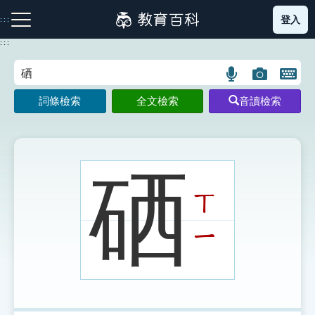
跳
登入
:::
到
主
:::
要
內
語
圖
開
容
注音索引圖示
筆畫索引圖示
部首索引表圖示
言
片
啟
詞條檢索
全文檢索
音讀檢索
搜
搜
鍵
尋
尋
盤
圖
圖
圖
示
示
示
硒
ㄒ
網站導覽
ㄧ
生字詞彙表
成語故事