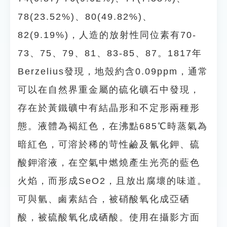
78(23.52%)、80(49.82%)、
82(9.19%)，人造的放射性同位素有70-
73、75、79、81、83-85、87。1817年
Berzelius發現，地殼約含0.09ppm，通常
可以在自然界重金屬的硫化礦石中發現，
存在於黃鐵礦中有結晶形和不定形兩種形
態。液體為褐紅色，在沸點685℃時蒸氣為
暗紅色，可溶於稀的苛性鹼及氰化鉀、硫
酸鉀溶液，在空氣中燃燒產生光亮的藍色
火焰，而形成SeO2，且放出腐壞的味道。
可與氫、鹵素結合，被硝酸氧化成亞硒
酸，被硫酸氧化成硒酸。使用在攝影方面