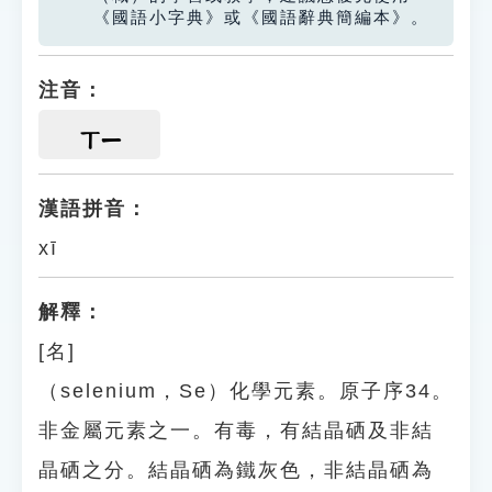
《國語小字典》或《國語辭典簡編本》。
注音：
ㄒㄧ
漢語拼音：
xī
解釋：
[名]
（selenium，Se）化學元素。原子序34。
非金屬元素之一。有毒，有結晶硒及非結
晶硒之分。結晶硒為鐵灰色，非結晶硒為