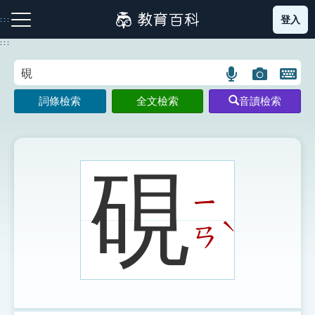
跳
登入
:::
到
主
:::
要
內
語
圖
開
容
注音索引圖示
筆畫索引圖示
部首索引表圖示
言
片
啟
詞條檢索
全文檢索
音讀檢索
搜
搜
鍵
尋
尋
盤
圖
圖
圖
示
示
示
硯
ㄧ
網站導覽
ˋ
ㄢ
生字詞彙表
成語故事