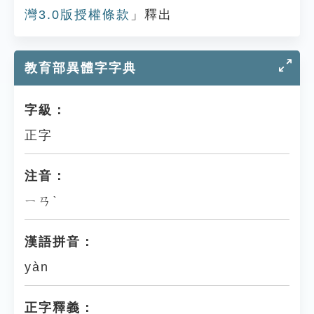
灣3.0版授權條款
」釋出
教育部異體字字典
字級：
正字
注音：
ㄧㄢˋ
漢語拼音：
yàn
正字釋義：