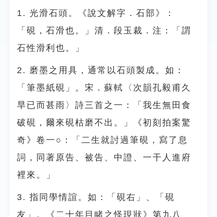
1. 光滑石頭。《說文解字．石部》：
「硯，石滑也。」清．段玉裁．注：「謂
石性滑利也。」
2. 磨墨之用具，通常以石頭製成。如：
「筆墨紙硯」。宋．蘇軾〈次韻孔毅甫久
旱已而甚雨〉詩三首之一：「我生無田食
破硯，爾來硯枯磨不出。」《初刻拍案驚
奇》卷一○：「二生就討過筆硯，寫了息
詞，同著原告、被告、中證、一干人進府
裡來。」
3. 指同學情誼。如：「硯右」、「硯
友」。《二十年目睹之怪現狀》第九八