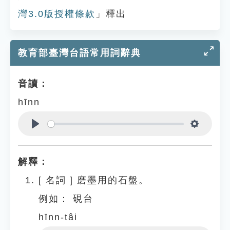
灣3.0版授權條款
」釋出
教育部臺灣台語常用詞辭典
音讀：
hīnn
Play
Settings
解釋：
[
名詞
]
磨墨用的石盤。
例如：
硯台
hīnn-tâi