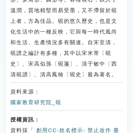
溫潤，質地精堅而易受墨，又不滯留於硯
上者，方為佳品。硯的悠久歷史，也是文
化生活中的一種反映，它與每一時代風尚
和生活、生產情況多有關連。自宋至清，
硯譜之編計有多種，其中以宋米芾〔硯
史〕、宋高似孫〔硯箋〕、清于敏中〔西
清硯譜〕、清高鳳翰〔硯史〕最為著名。
資料來源：
國家教育研究院_硯
授權資訊：
資料採「
創用CC-姓名標示- 禁止改作 臺