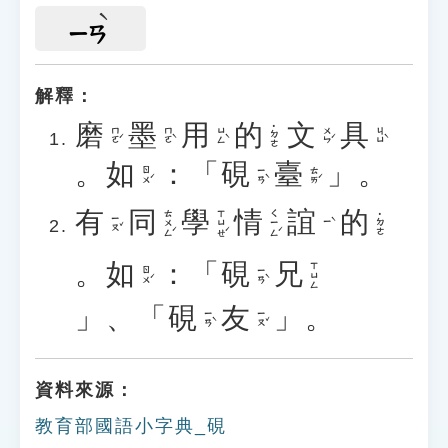
ㄧㄢ
解釋：
磨
墨
用
的
文
具
˙ㄉㄜ
ㄇㄛˊ
ㄇㄛˋ
ㄩㄥˋ
ㄨㄣˊ
ㄐㄩˋ
。
如
：「
硯
臺
」。
ㄖㄨˊ
ㄧㄢˋ
ㄊㄞˊ
有
同
學
情
誼
的
ㄊㄨㄥˊ
ㄒㄩㄝˊ
ㄑㄧㄥˊ
˙ㄉㄜ
ㄧㄡˇ
ㄧˋ
。
如
：「
硯
兄
ㄒㄩㄥ
ㄖㄨˊ
ㄧㄢˋ
」、「
硯
友
」。
ㄧㄢˋ
ㄧㄡˇ
資料來源：
教育部國語小字典_硯