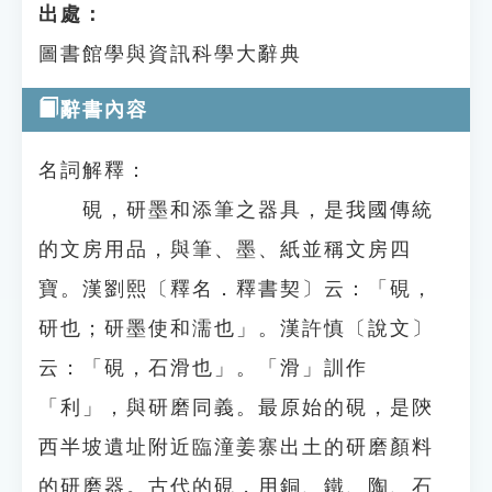
出處：
圖書館學與資訊科學大辭典
辭書內容
名詞解釋：
硯，研墨和添筆之器具，是我國傳統
的文房用品，與筆、墨、紙並稱文房四
寶。漢劉熙〔釋名．釋書契〕云：「硯，
研也；研墨使和濡也」。漢許慎〔說文〕
云：「硯，石滑也」。「滑」訓作
「利」，與研磨同義。最原始的硯，是陝
西半坡遺址附近臨潼姜寨出土的研磨顏料
的研磨器。古代的硯，用銅、鐵、陶、石