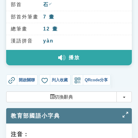
索引選單
部首
石
ㄕˊ
知識索引
部首外筆畫
7
畫
單字索引
總筆畫
12
畫
生命大百科索引
漢語拼音
yàn
播放
遊戲專區
教學應用
開啟關聯
列入收藏
QRcode分享
貓頭鷹博士
切換
切換辭典
教育部國語小字典
注音：