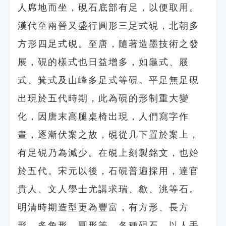
人席地而坐，硯石底部有足，以便取用。
漢代至兩晉又盛行圓形三足式硯，北朝多
方形四足式硯。至唐，隨著造墨技術之發
展，硯的樣式也日益增多，如龜式、屐
式、箕式及山峰多足式等硯。平足無足硯
出現於五代時期，此為硯的形制重大變
化，因唐末高腿桌椅出現，人們寫字作
畫，逐漸伏案之故，硯從几下置於案上，
有足硯乃為減少。在硯上刻製銘文，也始
於五代。宋元以後，石硯普遍採用，達官
貴人、文人學士尤講求瑞、歙、洮等石。
明清時期造型更為豐富，有方形、長方
形、多角形、圓形等。各種硯石，以人手