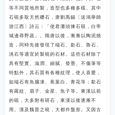
等不同質地所製，造型也多種多樣。其中
石硯多取天然礫石，唐劉禹錫〔送鴻舉師
游江西〕詩云：「使君灘頭揀石硯，白帝
城邊尋野蔬」。隋唐以後，漸漸以陶泥燒
造，同時先後發現了端石、歙石、魯石、
洮石等適宜於製硯的石材。這些石材除了
具有堅實、滋潤、細膩、發墨、不傷筆等
特點外，其石質有各種紋理，使人喜愛，
如端石有魚腦凍、蕉葉白、青花等；歙石
有羅紋、眉子、金星、魚子等。東漢以前
的硯，大多附有研石，東漢以後逐漸不
用。漢及魏晉之硯，大都作盤形。又因古