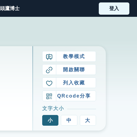
頭鷹博士
登入
教學模式
開啟關聯
列入收藏
QRcode分享
文字大小
小
中
大