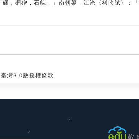
「硱，硱磳，石貌。」南朝梁．江淹〈橫吹賦〉：
臺灣3.0版授權條款
:::