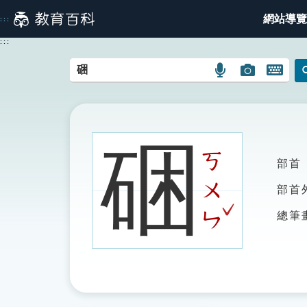
跳
網站導覽
:::
到
主
:::
要
內
語
圖
開
容
言
片
啟
搜
搜
鍵
尋
尋
盤
圖
圖
圖
硱
示
示
示
ㄎ
部首
ㄨ
部首
ˇ
ㄣ
總筆