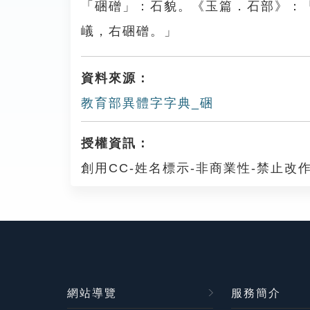
「硱磳」：石貌。《玉篇．石部》：
嶬，右硱磳。」
資料來源：
教育部異體字字典_硱
授權資訊：
創用CC-姓名標示-非商業性-禁止改作
網站導覽
服務簡介