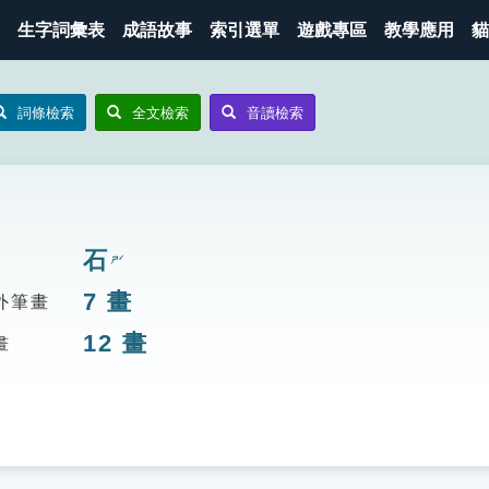
生字詞彙表
成語故事
索引選單
遊戲專區
教學應用
貓
詞條檢索
全文檢索
音讀檢索
石
ㄕˊ
7
畫
外筆畫
12
畫
畫