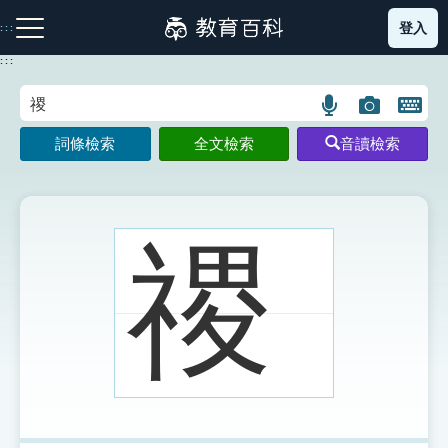
跳
登入
:::
到
主
:::
要
內
語
圖
開
容
注音索引圖示
筆畫索引圖示
部首索引表圖示
言
片
啟
詞條檢索
全文檢索
音讀檢索
搜
搜
鍵
尋
尋
盤
圖
圖
圖
示
示
示
禝
網站導覽
生字詞彙表
成語故事