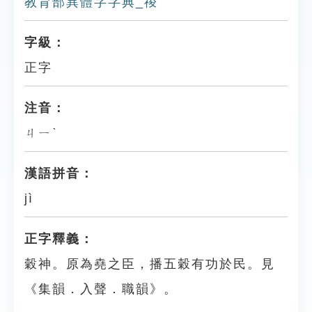
教育部異體字字典_禝
字級：
正字
注音：
ㄐㄧˋ
漢語拼音：
jì
正字釋義：
穀神。原為堯之臣，播五穀有功於民。見
《集韻．入聲．職韻》。