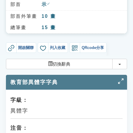
索引選單
部首
示
ㄕˋ
知識索引
部首外筆畫
10
畫
單字索引
總筆畫
15
畫
生命大百科索引
開啟關聯
列入收藏
QRcode分享
遊戲專區
切換
切換辭典
教學應用
教育部異體字字典
貓頭鷹博士
字級：
異體字
注音：