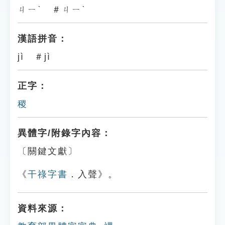
ㄐㄧˋ ＃ㄐㄧˋ
漢語拼音：
jì ＃jì
正字：
稷
異體字/附錄字內容：
〔關鍵文獻〕
《
干祿字書
．入聲》。
資料來源：