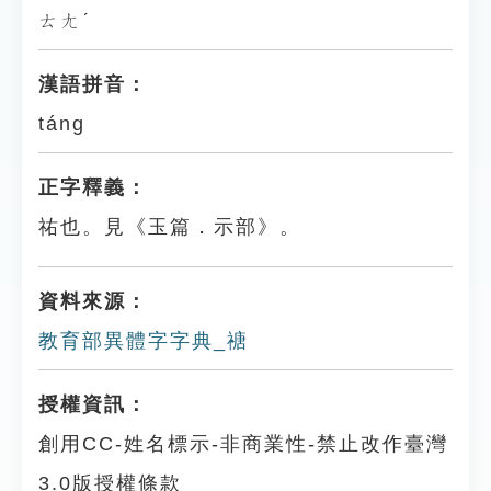
ㄊㄤˊ
漢語拼音：
táng
正字釋義：
祐也。見《玉篇．示部》。
資料來源：
教育部異體字字典_禟
授權資訊：
創用CC-姓名標示-非商業性-禁止改作臺灣
3.0版授權條款