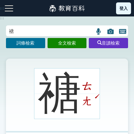
跳
登入
:::
到
主
:::
要
內
語
圖
開
容
注音索引圖示
筆畫索引圖示
部首索引表圖示
言
片
啟
詞條檢索
全文檢索
音讀檢索
搜
搜
鍵
尋
尋
盤
圖
圖
圖
示
示
示
禟
ㄊ
網站導覽
ˊ
ㄤ
生字詞彙表
成語故事