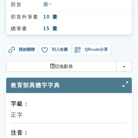
索引選單
部首
示
ㄕˋ
知識索引
部首外筆畫
10
畫
單字索引
總筆畫
15
畫
生命大百科索引
開啟關聯
列入收藏
QRcode分享
遊戲專區
切換
切換辭典
教學應用
教育部異體字字典
貓頭鷹博士
字級：
正字
注音：