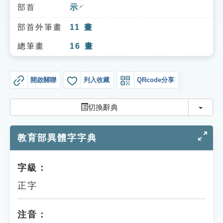
索引選單
部首
示
ㄕˋ
知識索引
部首外筆畫
11
畫
單字索引
總筆畫
16
畫
生命大百科索引
開啟關聯
列入收藏
QRcode分享
遊戲專區
切換
切換辭典
教學應用
教育部異體字字典
貓頭鷹博士
字級：
正字
注音：