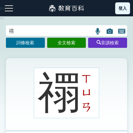
跳
登入
:::
到
主
:::
要
內
語
圖
開
容
注音索引圖示
筆畫索引圖示
部首索引表圖示
言
片
啟
詞條檢索
全文檢索
音讀檢索
搜
搜
鍵
尋
尋
盤
圖
圖
圖
示
示
示
禤
ㄒ
ㄩ
網站導覽
ㄢ
生字詞彙表
成語故事