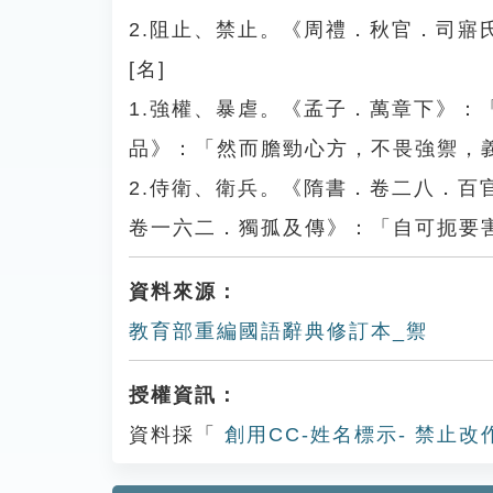
2.阻止、禁止。《周禮．秋官．司寤
[名]
1.強權、暴虐。《孟子．萬章下》
品》：「然而膽勁心方，不畏強禦，
2.侍衛、衛兵。《隋書．卷二八．
卷一六二．獨孤及傳》：「自可扼要
資料來源：
教育部重編國語辭典修訂本_禦
授權資訊：
資料採「
創用CC-姓名標示- 禁止改