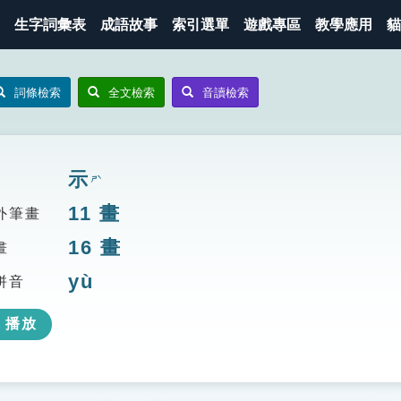
生字詞彙表
成語故事
索引選單
遊戲專區
教學應用
貓
詞條檢索
全文檢索
音讀檢索
示
ㄕˋ
11
畫
外筆畫
16
畫
畫
yù
拼音
播放