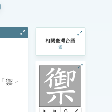
相關臺灣台語
禦
「
禦
ㄩˋ