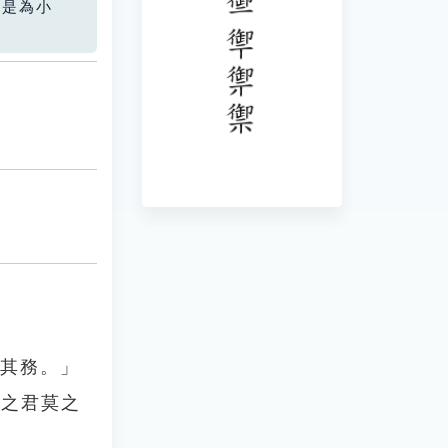
您是為小
禦其務。」
國之君莫之