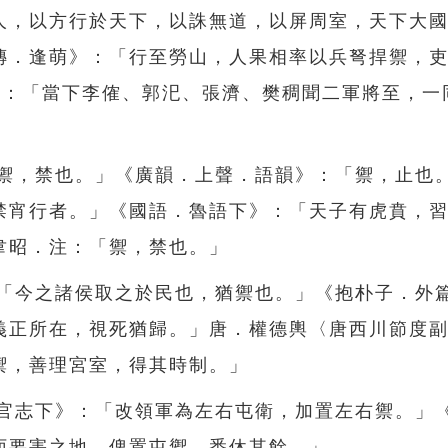
人，以方行於天下，以誅無道，以屏周室，天下大
傳．逢萌》：「行至勞山，人果相率以兵弩捍禦，
回：「當下李傕、郭汜、張濟、樊稠聞二軍將至，一
「禦，禁也。」《廣韻．上聲．語韻》：「禦，止也
禁宵行者。」《國語．魯語下》：「天子有虎賁，
韋昭．注：「禦，禁也。」
：「今之諸侯取之於民也，猶禦也。」《抱朴子．外
義正所在，視死猶歸。」唐．權德輿〈唐西川節度
禦，善理宮室，得其時制。」
百官志下》：「改領軍為左右屯衛，加置左右禦。」
扼要害之地，俾置屯禦，悉休其餘。」