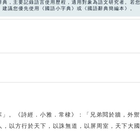
辭典，主要記錄語言使用歷程，適用對象為語文研究者。若
，建議您優先使用《國語小字典》或《國語辭典簡編本》。
禦寒」。《詩經．小雅．常棣》：「兄弟䦧於牆，外
人，以方行於天下，以誅無道，以屏周室，天下大