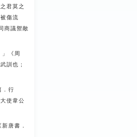
國之君莫之
吏被傷流
同商議禦敵
。」《周
習武訓也；
篇．行
副大使韋公
《新唐書．