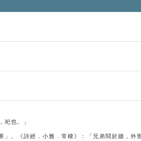
禦，祀也。」
禦寒」。《詩經．小雅．常棣》：「兄弟鬩於牆，外