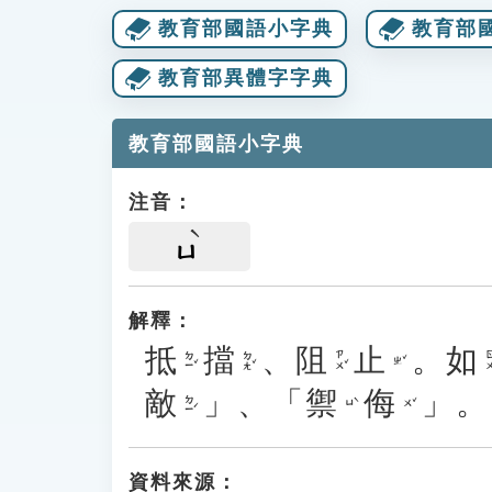
教育部國語小字典
教育部
教育部異體字字典
教育部國語小字典
注音：
ㄩ
解釋：
抵
擋
、
阻
止
。
如
ㄉㄧˇ
ㄉㄤˇ
ㄗㄨˇ
ㄖㄨ
ㄓˇ
敵
」、「
禦
侮
」。
ㄉㄧˊ
ㄩˋ
ㄨˇ
資料來源：