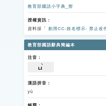
教育部國語小字典_禦
授權資訊：
資料採「
創用CC-姓名標示- 禁止改
教育部國語辭典簡編本
注音：
ㄩ
漢語拼音：
yù
解釋：