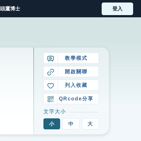
頭鷹博士
登入
教學模式
開啟關聯
列入收藏
QRcode分享
文字大小
小
中
大