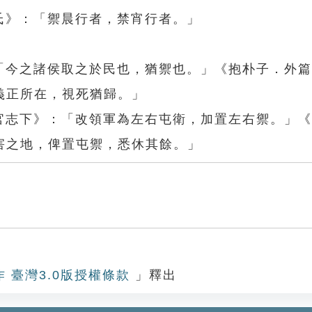
氏》：「禦晨行者，禁宵行者。」
：「今之諸侯取之於民也，猶禦也。」《抱朴子．外
義正所在，視死猶歸。」
百官志下》：「改領軍為左右屯衛，加置左右禦。」
害之地，俾置屯禦，悉休其餘。」
作 臺灣3.0版授權條款
」釋出