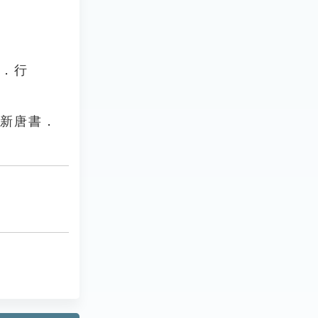
篇．行
《新唐書．