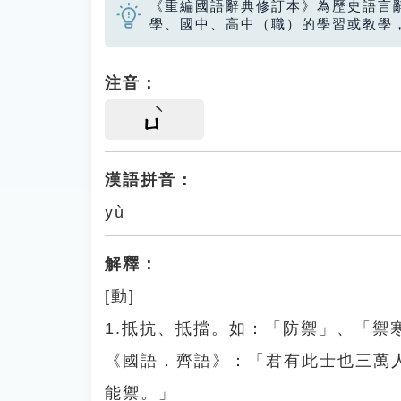
《重編國語辭典修訂本》為歷史語言
學、國中、高中（職）的學習或教學
注音：
ㄩ
漢語拼音：
yù
解釋：
[動]
1.抵抗、抵擋。如：「防禦」、「
《國語．齊語》：「君有此士也三萬
能禦。」