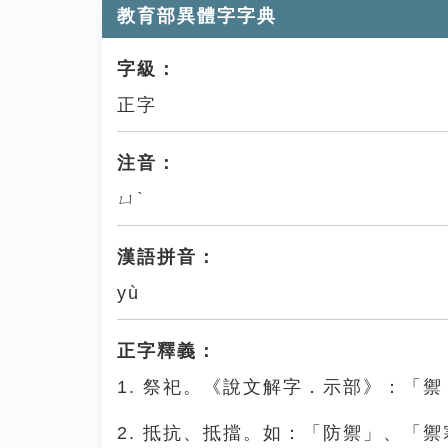
教育部異體字字典
字級：
正字
注音：
ㄩˋ
漢語拼音：
yù
正字釋義：
1. 祭祀。《說文解字．示部》：「
2. 抵抗、抵擋。如：「防禦」、「