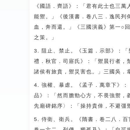
《國語．齊語》：「君有此士也三萬
能禦。」《後漢書．卷八三．逸民列
血，奔而還。」《三國演義》第一○
之策。」
3. 阻止、禁止。《玉篇．示部》：
禮．秋官．司寤氏》：「禦晨行者，
諸侯有旅賁，禦災害也。」三國吳．
4. 強權、暴虐。《孟子．萬章下》
品》：「然而膽勁心方，不畏強禦，
先廟碑銘序〉：「操持貴倖，不避彊
5. 侍衛、衛兵。《隋書．卷二八．
卷一六二．列傳．獨孤及》：「自可