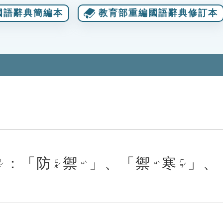
國語辭典簡編本
教育部重編國語辭典修訂本
：「
防
禦
」、「
禦
寒
」、
ˊ
ㄈㄤˊ
ㄏㄢˊ
ㄩˋ
ㄩˋ