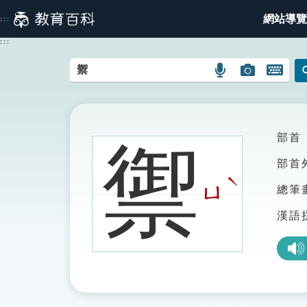
跳
網站導覽
:::
到
主
:::
要
內
語
圖
開
容
言
片
啟
搜
搜
鍵
尋
尋
盤
圖
圖
圖
部首
禦
示
示
示
部首
ˋ
ㄩ
總筆
漢語