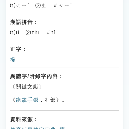
⑴ㄊㄧˊ ⑵ㄓ ＃ㄊㄧˊ
漢語拼音：
⑴tí ⑵zhī ＃tí
正字：
禔
異體字/附錄字內容：
〔關鍵文獻〕
《
龍龕手鑑
．礻部》。
資料來源：