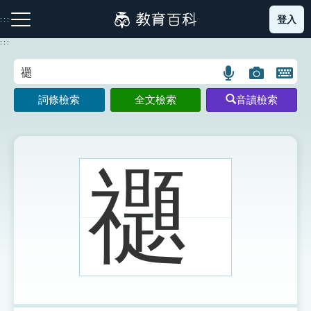
跳
登入
:::
到
主
:::
要
內
語
圖
開
容
注音索引圖示
筆畫索引圖示
部首索引表圖示
言
片
啟
詞條檢索
全文檢索
音讀檢索
搜
搜
鍵
尋
尋
盤
圖
圖
圖
示
示
示
禵
網站導覽
生字詞彙表
成語故事