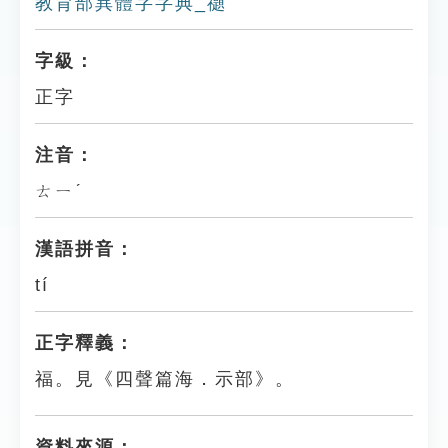
教育部異體字字典_禵
字級：
正字
注音：
ㄊㄧˊ
漢語拼音：
tí
正字釋義：
福。見《四聲篇海．示部》。
資料來源：