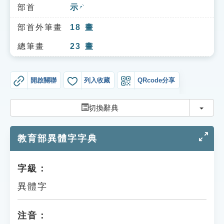
索引選單
部首
示
ㄕˋ
知識索引
部首外筆畫
18
畫
單字索引
總筆畫
23
畫
生命大百科索引
開啟關聯
列入收藏
QRcode分享
遊戲專區
切換
切換辭典
教學應用
教育部異體字字典
貓頭鷹博士
字級：
異體字
注音：