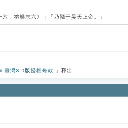
一六．禮樂志六》：「乃禷于昊天上帝。」
作 臺灣3.0版授權條款
」釋出