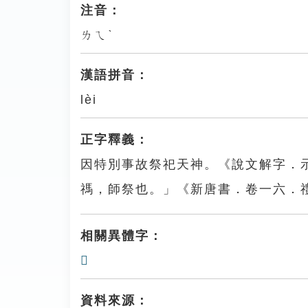
注音：
ㄌㄟˋ
漢語拼音：
lèi
正字釋義：
因特別事故祭祀天神。《說文解字．
禡，師祭也。」《新唐書．卷一六．
相關異體字：
𥜛
資料來源：