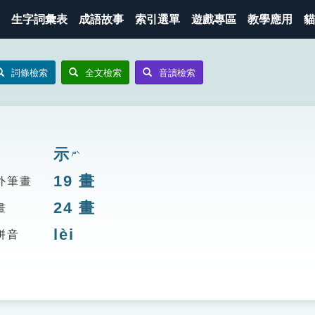
生字詞彙表
成語故事
索引選單
遊戲專區
教學應用
貓
詞條檢索
全文檢索
音讀檢索
示
ㄕˋ
19
畫
外筆畫
24
畫
畫
lèi
拼音