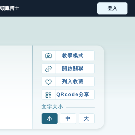
頭鷹博士
登入
教學模式
開啟關聯
列入收藏
QRcode分享
文字大小
小
中
大