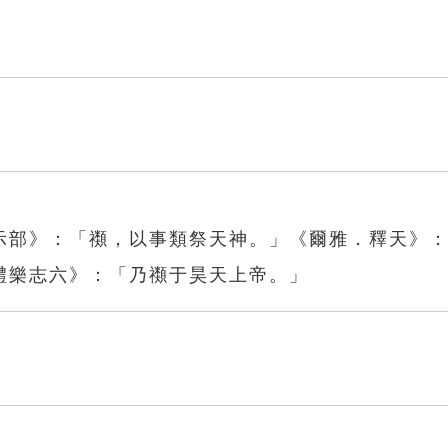
示部》：「禷，以事類祭天神。」《爾雅．釋天》
禮樂志六》：「乃禷于昊天上帝。」