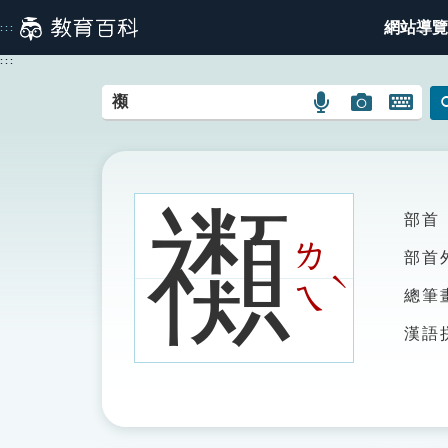
跳
網站導覽
:::
到
主
:::
要
內
語
圖
開
容
言
片
啟
搜
搜
鍵
尋
尋
盤
圖
圖
圖
禷
部首
示
示
示
ㄌ
部首
ˋ
ㄟ
總筆
漢語