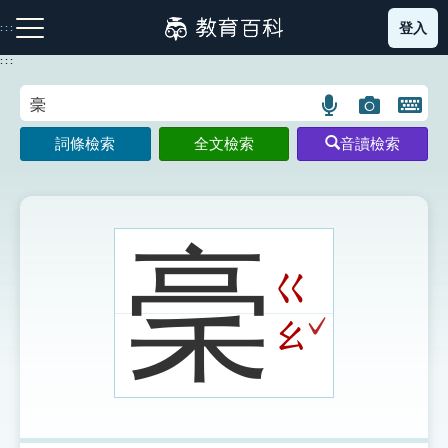
跳
登入
:::
到
主
:::
要
內
語
圖
開
容
注音索引圖示
筆畫索引圖示
部首索引表圖示
言
片
啟
詞條檢索
全文檢索
音讀檢索
搜
搜
鍵
尋
尋
盤
圖
圖
圖
示
示
示
稁
ㄍ
網站導覽
ˇ
ㄠ
生字詞彙表
成語故事