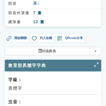
索引選單
部首
禾
ㄏㄜˊ
知識索引
部首外筆畫
7
畫
單字索引
總筆畫
12
畫
生命大百科索引
開啟關聯
列入收藏
QRcode分享
遊戲專區
切換
切換辭典
教學應用
教育部異體字字典
貓頭鷹博士
字級：
異體字
注音：