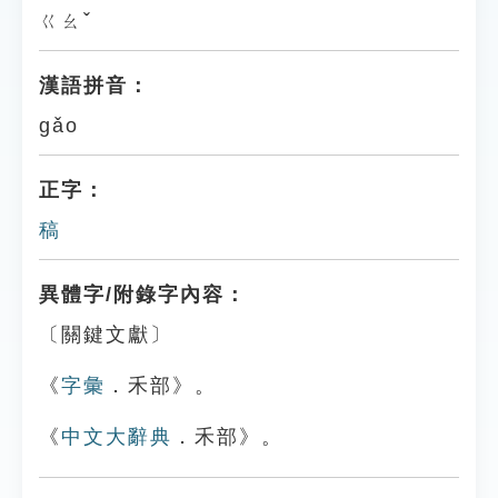
ㄍㄠˇ
漢語拼音：
gǎo
正字：
稿
異體字/附錄字內容：
〔關鍵文獻〕
《
字彙
．禾部》。
《
中文大辭典
．禾部》。