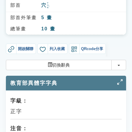
索引選單
ㄒㄩㄝˋ
部首
穴
知識索引
部首外筆畫
5
畫
單字索引
總筆畫
10
畫
生命大百科索引
開啟關聯
列入收藏
QRcode分享
遊戲專區
切換
切換辭典
教學應用
教育部異體字字典
貓頭鷹博士
字級：
正字
注音：