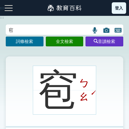
跳
登入
:::
到
主
:::
要
內
語
圖
開
容
注音索引圖示
筆畫索引圖示
部首索引表圖示
言
片
啟
詞條檢索
全文檢索
音讀檢索
搜
搜
鍵
尋
尋
盤
圖
圖
圖
示
示
示
窇
ㄅ
網站導覽
ˊ
ㄠ
生字詞彙表
成語故事