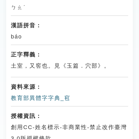
ㄅㄠˊ
漢語拼音：
báo
正字釋義：
土室，又窖也。見《玉篇．穴部》。
資料來源：
教育部異體字字典_窇
授權資訊：
創用CC-姓名標示-非商業性-禁止改作臺灣
3.0版授權條款