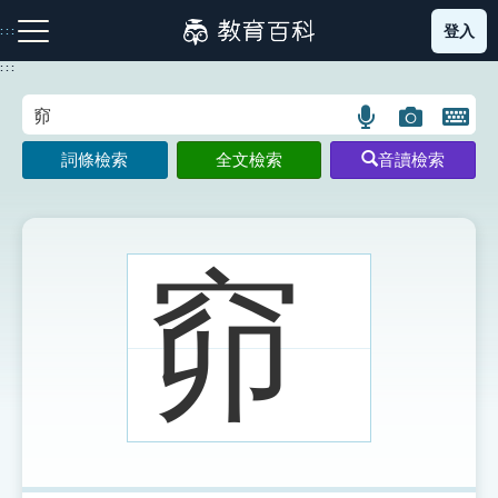
跳
登入
:::
到
主
:::
要
內
語
圖
開
容
注音索引圖示
筆畫索引圖示
部首索引表圖示
言
片
啟
詞條檢索
全文檢索
音讀檢索
搜
搜
鍵
尋
尋
盤
圖
圖
圖
示
示
示
窌
網站導覽
生字詞彙表
成語故事