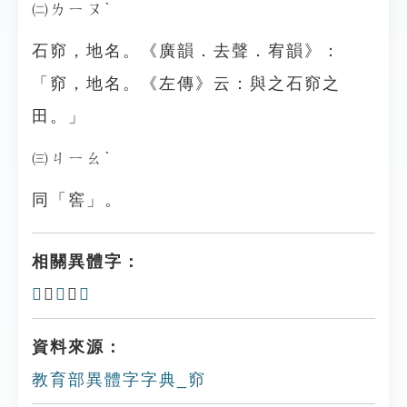
㈡ㄌㄧㄡˋ
石窌，地名。《廣韻．去聲．宥韻》：
「窌，地名。《左傳》云：與之石窌之
田。」
㈢ㄐㄧㄠˋ
同「窖」。
相關異體字：
𥥤
、
𥥺
、
𥥹
資料來源：
教育部異體字字典_窌