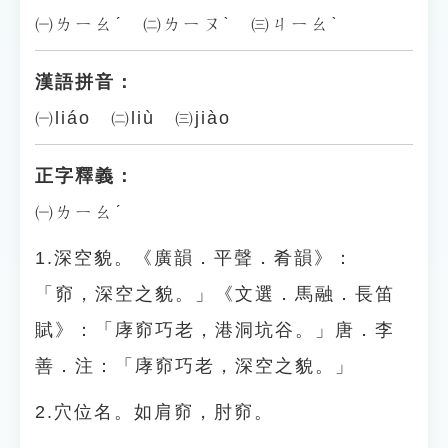
㈠ㄌㄧㄠˊ ㈡ㄌㄧㄡˋ ㈢ㄐㄧㄠˋ
漢語拼音：
㈠liáo ㈡liù ㈢jiào
正字釋義：
㈠ㄌㄧㄠˊ
1.深空貌。《廣韻．平聲．肴韻》：
「窌，深空之貌。」《文選．馬融．長笛
賦》：「庨窌巧老，港洞坑谷。」唐．李
善．注：「庨窌巧老，深空之貌。」
2.穴位名。如肩窌，肘窌。