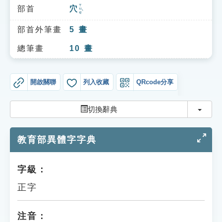
索引選單
ㄒㄩㄝˋ
部首
穴
知識索引
部首外筆畫
5
畫
單字索引
總筆畫
10
畫
生命大百科索引
開啟關聯
列入收藏
QRcode分享
遊戲專區
切換
切換辭典
教學應用
教育部異體字字典
貓頭鷹博士
字級：
正字
注音：