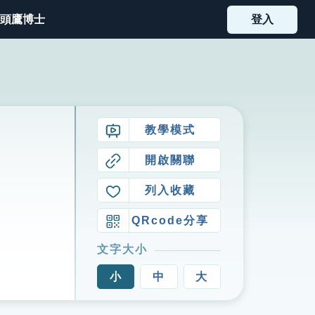
頭鷹博士
登入
教學模式
開啟關聯
列入收藏
QRcode分享
文字大小
小
中
大