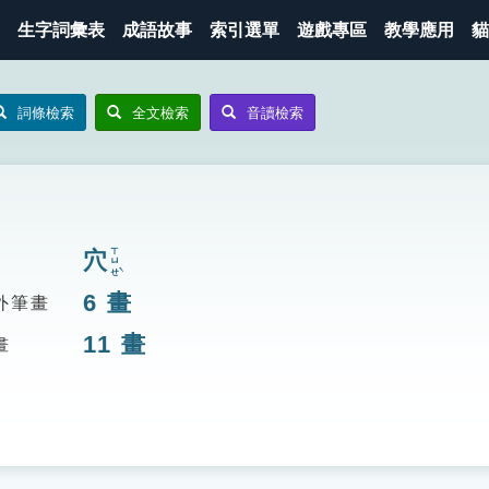
生字詞彙表
成語故事
索引選單
遊戲專區
教學應用
貓
詞條檢索
全文檢索
音讀檢索
ㄒㄩㄝˋ
穴
6
畫
外筆畫
11
畫
畫