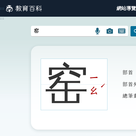
跳
網站導覽
:::
到
主
:::
要
內
語
圖
開
容
言
片
啟
搜
搜
鍵
尋
尋
盤
圖
圖
圖
窑
示
示
示
部首
ㄧ
ˊ
部首
ㄠ
總筆