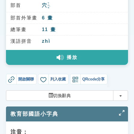
索引選單
ㄒㄩㄝˋ
部首
穴
知識索引
部首外筆畫
6
畫
單字索引
總筆畫
11
畫
生命大百科索引
漢語拼音
zhì
遊戲專區
播放
教學應用
開啟關聯
列入收藏
QRcode分享
貓頭鷹博士
切換
切換辭典
教育部國語小字典
注音：