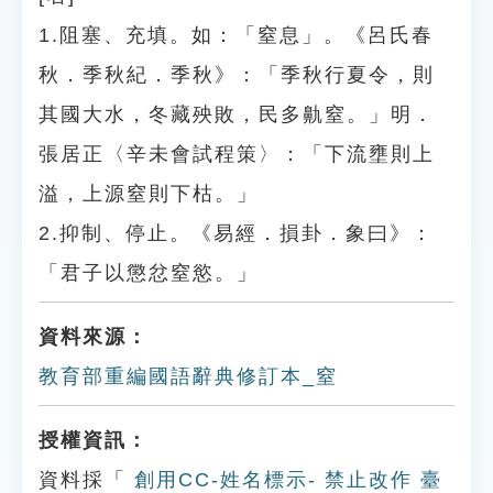
1.阻塞、充填。如：「窒息」。《呂氏春
秋．季秋紀．季秋》：「季秋行夏令，則
其國大水，冬藏殃敗，民多鼽窒。」明．
張居正〈辛未會試程策〉：「下流壅則上
溢，上源窒則下枯。」
2.抑制、停止。《易經．損卦．象曰》：
「君子以懲忿窒慾。」
資料來源：
教育部重編國語辭典修訂本_窒
授權資訊：
資料採「
創用CC-姓名標示- 禁止改作 臺