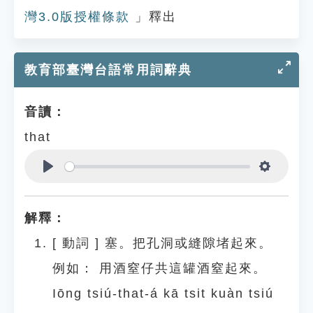
灣3.0版授權條款
」釋出
教育部臺灣台語常用詞辭典
音讀：
that
Play
Settings
解釋：
[
動詞
]
塞。把孔洞或縫隙堵起來。
例如：
用酒窒仔共這罐酒窒起來。
Iōng tsiú-that-á kā tsit kuàn tsiú