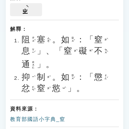
ㄓ
解釋：
阻
塞
。
如
：「
窒
ㄗㄨˇ
ㄙㄜˋ
ㄖㄨˊ
ㄓˋ
息
」、「
窒
礙
不
ㄒㄧˊ
ㄅㄨˋ
ㄓˋ
ㄞˋ
通
」。
ㄊㄨㄥ
抑
制
。
如
：「
懲
ㄖㄨˊ
ㄔㄥˊ
ㄧˋ
ㄓˋ
忿
窒
慾
」。
ㄈㄣˋ
ㄓˋ
ㄩˋ
資料來源：
教育部國語小字典_窒