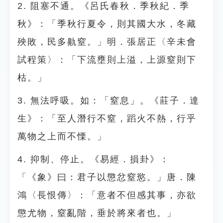
2. 阻塞不通。《呂氏春秋．季秋紀．季
秋》：「季秋行夏令，則其國大水，冬藏
殃敗，民多鼽窒。」明．張居正〈辛未會
試程策〉：「下流壅則上溢，上源窒則下
枯。」
3. 無法呼吸。如：「窒息」。《莊子．達
生》：「至人潛行不窒，蹈火不熱，行乎
萬物之上而不慄。」
4. 抑制、停止。《易經．損卦》：
「《象》曰：君子以懲忿窒慾。」唐．陳
鴻〈長恨傳〉：「意者不但感其事，亦欲
懲尤物，窒亂階，垂於將來者也。」