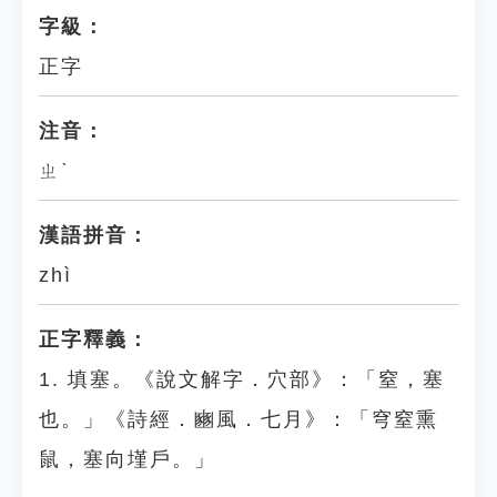
字級：
正字
注音：
ㄓˋ
漢語拼音：
zhì
正字釋義：
1. 填塞。《說文解字．穴部》：「窒，塞
也。」《詩經．豳風．七月》：「穹窒熏
鼠，塞向墐戶。」