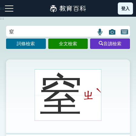
跳
登入
:::
到
主
:::
要
內
語
圖
開
容
注音索引圖示
筆畫索引圖示
部首索引表圖示
言
片
啟
詞條檢索
全文檢索
音讀檢索
搜
搜
鍵
尋
尋
盤
圖
圖
圖
示
示
示
窒
ˋ
ㄓ
網站導覽
生字詞彙表
成語故事