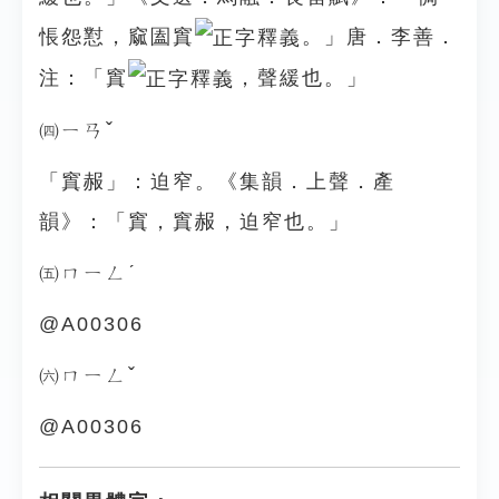
悵怨懟，窳圔窴
。」唐．李善．
注：「窴
，聲緩也。」
㈣ㄧㄢˇ
「窴赧」：迫窄。《集韻．上聲．產
韻》：「窴，窴赧，迫窄也。」
㈤ㄇㄧㄥˊ
@A00306
㈥ㄇㄧㄥˇ
@A00306