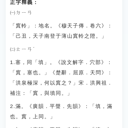
正字釋義：
㈠ㄉㄧㄢ
「窴軨」：地名。《穆天子傳．卷六》：
「己丑，天子南登于薄山窴軨之隥。」
㈡ㄊㄧㄢˊ
1.塞，同「填」。《說文解字．穴部》：
「窴，塞也。」《楚辭．屈原．天問》：
「洪泉極深，何以窴之？」宋．洪興祖．
補注：「窴，與填同。」
2.滿。《廣韻．平聲．先韻》：「填，滿
也。窴，上同。」