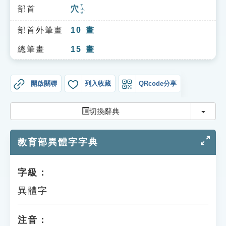
索引選單
ㄒㄩㄝˋ
部首
穴
知識索引
部首外筆畫
10
畫
單字索引
總筆畫
15
畫
生命大百科索引
開啟關聯
列入收藏
QRcode分享
遊戲專區
切換
切換辭典
教學應用
教育部異體字字典
貓頭鷹博士
字級：
異體字
注音：