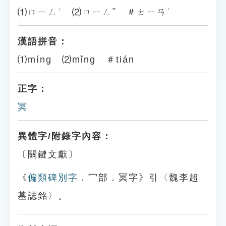
⑴ㄇㄧㄥˊ ⑵ㄇㄧㄥˇ ＃ㄊㄧㄢˊ
漢語拼音：
⑴míng ⑵mǐng ＃tián
正字：
冥
異體字/附錄字內容：
〔關鍵文獻〕
《
偏類碑別字
．冖部．冥字》引〈魏李超
墓誌銘〉。