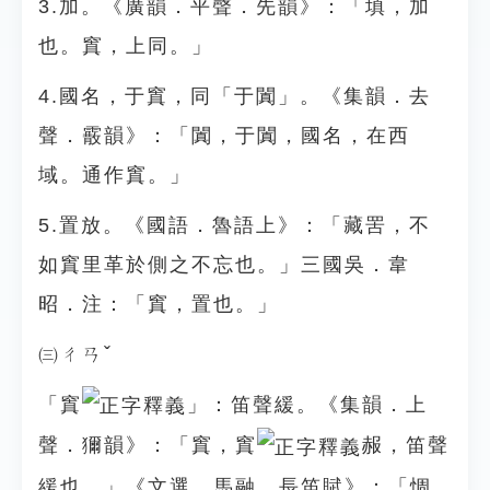
3.加。《廣韻．平聲．先韻》：「填，加
也。窴，上同。」
4.國名，于窴，同「于闐」。《集韻．去
聲．霰韻》：「闐，于闐，國名，在西
域。通作窴。」
5.置放。《國語．魯語上》：「藏罟，不
如窴里革於側之不忘也。」三國吳．韋
昭．注：「窴，置也。」
㈢ㄔㄢˇ
「窴
」：笛聲緩。《集韻．上
聲．獮韻》：「窴，窴
赧，笛聲
緩也。」《文選．馬融．長笛賦》：「惆