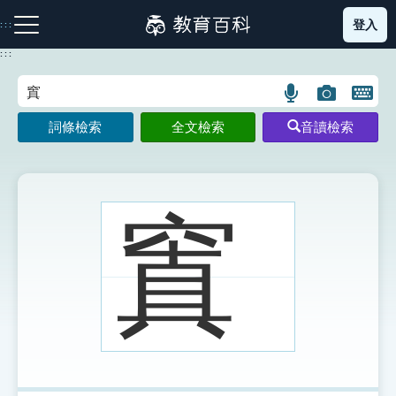
跳
登入
:::
到
主
:::
要
內
語
圖
開
容
注音索引圖示
筆畫索引圖示
部首索引表圖示
言
片
啟
詞條檢索
全文檢索
音讀檢索
搜
搜
鍵
尋
尋
盤
圖
圖
圖
示
示
示
窴
網站導覽
生字詞彙表
成語故事