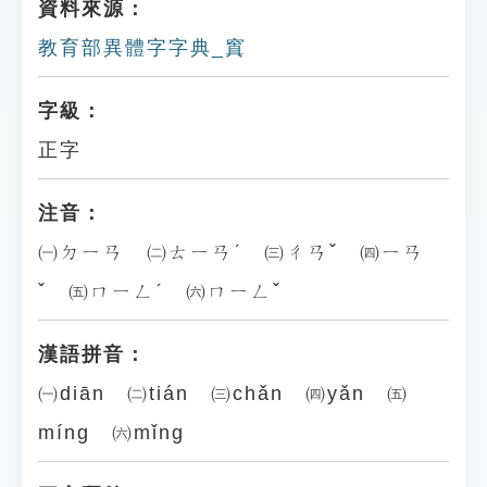
資料來源：
教育部異體字字典_窴
字級：
正字
注音：
㈠ㄉㄧㄢ ㈡ㄊㄧㄢˊ ㈢ㄔㄢˇ ㈣ㄧㄢ
ˇ ㈤ㄇㄧㄥˊ ㈥ㄇㄧㄥˇ
漢語拼音：
㈠diān ㈡tián ㈢chǎn ㈣yǎn ㈤
míng ㈥mǐng