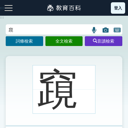
跳
登入
:::
到
主
:::
要
內
語
圖
開
容
注音索引圖示
筆畫索引圖示
部首索引表圖示
言
片
啟
詞條檢索
全文檢索
音讀檢索
搜
搜
鍵
尋
尋
盤
圖
圖
圖
示
示
示
竀
網站導覽
生字詞彙表
成語故事