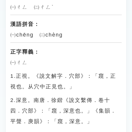
㈠ㄔㄥ ㈡ㄔㄥˋ
漢語拼音：
㈠chēng ㈡chèng
正字釋義：
㈠ㄔㄥ
1.正視。《說文解字．穴部》：「竀，正
視也。从穴中正見也。」
2.深意。南唐．徐鍇《說文繫傳．卷十
四．穴部》：「竀，深意也。」《集韻．
平聲．庚韻》：「竀，深意。」