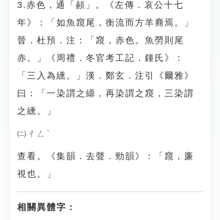
3.赤色，通「頳」。《左傳．哀公十七
年》：「如魚竀尾，衡流而方羊裔焉。」
晉．杜預．注：「竀，赤色。魚勞則尾
赤。」《周禮．冬官考工記．鍾氏》：
「三入為纁。」漢．鄭玄．注引《爾雅》
曰：「一染謂之縓，再染謂之竀，三染謂
之纁。」
㈡ㄔㄥˋ
查看。《集韻．去聲．勁韻》：「竀，廉
視也。」
相關異體字：