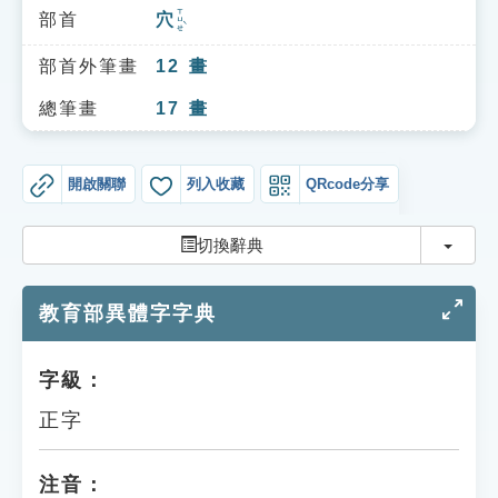
索引選單
ㄒㄩㄝˋ
部首
穴
知識索引
部首外筆畫
12
畫
單字索引
總筆畫
17
畫
生命大百科索引
開啟關聯
列入收藏
QRcode分享
遊戲專區
切換
切換辭典
教學應用
教育部異體字字典
貓頭鷹博士
字級：
正字
注音：