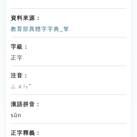
資料來源：
教育部異體字字典_箰
字級：
正字
注音：
ㄙㄨㄣˇ
漢語拼音：
sǔn
正字釋義：