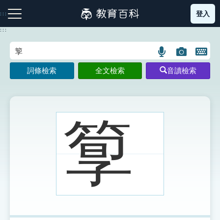
跳
登入
:::
到
主
:::
要
內
語
圖
開
容
注音索引圖示
筆畫索引圖示
部首索引表圖示
言
片
啟
詞條檢索
全文檢索
音讀檢索
搜
搜
鍵
尋
尋
盤
圖
圖
圖
示
示
示
箰
網站導覽
生字詞彙表
成語故事