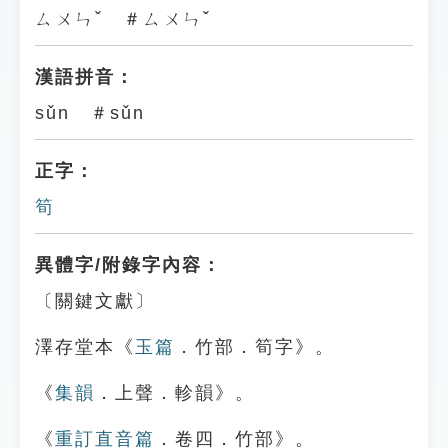
ㄙㄨㄣˇ ＃ㄙㄨㄣˇ
漢語拼音：
sǔn ＃sǔn
正字：
筍
異體字/附錄字內容：
〔關鍵文獻〕
澤存堂本《
玉篇
．竹部．筍字》。
《
集韻
．上聲．軫韻》。
《
重訂直音篇
．卷四．竹部》。