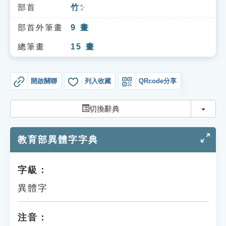
索引選單
部首
竹
ㄓㄨˊ
知識索引
部首外筆畫
9
畫
單字索引
總筆畫
15
畫
生命大百科索引
開啟關聯
列入收藏
QRcode分享
遊戲專區
切換
切換辭典
教學應用
教育部異體字字典
貓頭鷹博士
字級：
異體字
注音：