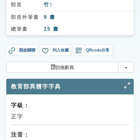
索引選單
部首
竹
ㄓㄨˊ
知識索引
部首外筆畫
9
畫
單字索引
總筆畫
15
畫
生命大百科索引
開啟關聯
列入收藏
QRcode分享
遊戲專區
切換
切換辭典
教學應用
教育部異體字字典
貓頭鷹博士
字級：
正字
注音：