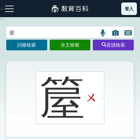
跳
登入
:::
到
主
:::
要
內
語
圖
開
容
注音索引圖示
筆畫索引圖示
部首索引表圖示
言
片
啟
詞條檢索
全文檢索
音讀檢索
搜
搜
鍵
尋
尋
盤
圖
圖
圖
示
示
示
箼
ㄨ
網站導覽
生字詞彙表
成語故事