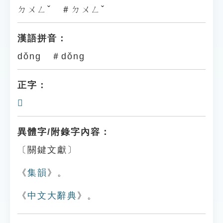
ㄉㄨㄥˇ ＃ㄉㄨㄥˇ
漢語拼音：
dǒng ＃dǒng
正字：
𥳘
異體字/附錄字內容：
〔關鍵文獻〕
《
集韻
》。
《
中文大辭典
》。