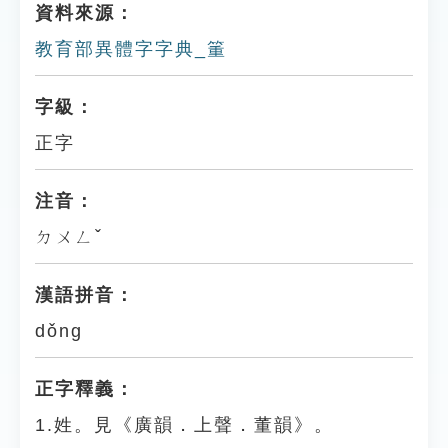
資料來源：
教育部異體字字典_箽
字級：
正字
注音：
ㄉㄨㄥˇ
漢語拼音：
dǒng
正字釋義：
1.姓。見《廣韻．上聲．董韻》。