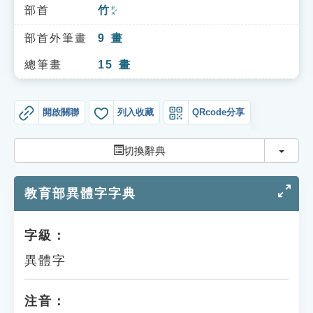
索引選單
部首
竹
ㄓㄨˊ
知識索引
部首外筆畫
9
畫
單字索引
總筆畫
15
畫
生命大百科索引
開啟關聯
列入收藏
QRcode分享
遊戲專區
切換
切換辭典
教學應用
教育部異體字字典
貓頭鷹博士
字級：
異體字
注音：