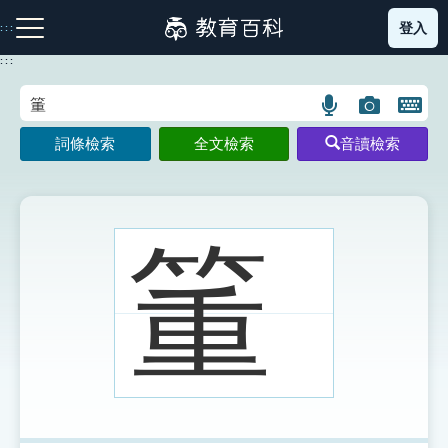
跳
登入
:::
到
主
:::
要
內
語
圖
開
容
注音索引圖示
筆畫索引圖示
部首索引表圖示
言
片
啟
詞條檢索
全文檢索
音讀檢索
搜
搜
鍵
尋
尋
盤
圖
圖
圖
示
示
示
箽
網站導覽
生字詞彙表
成語故事