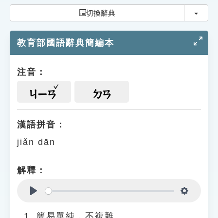
索引選單
切換
切換辭典
知識索引
教育部國語辭典簡編本
單字索引
生命大百科索引
注音：
遊戲專區
ㄐㄧㄢ
ㄉㄢ
教學應用
漢語拼音：
jiǎn dān
貓頭鷹博士
解釋：
Play
Settings
簡易單純，不複雜。