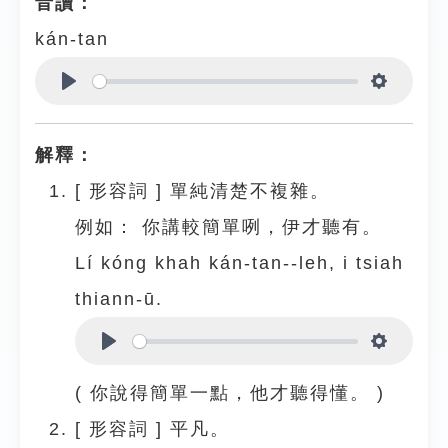
音讀：
kán-tan
Play
Settings
解釋：
[
形容詞
]
單純清楚不複雜。
例如：
你講較簡單咧，伊才聽有。
Lí kóng khah kán-tan--leh, i tsiah
thiann-ū.
Play
Settings
( 你說得簡單一點，他才聽得懂。 )
[
形容詞
]
平凡。