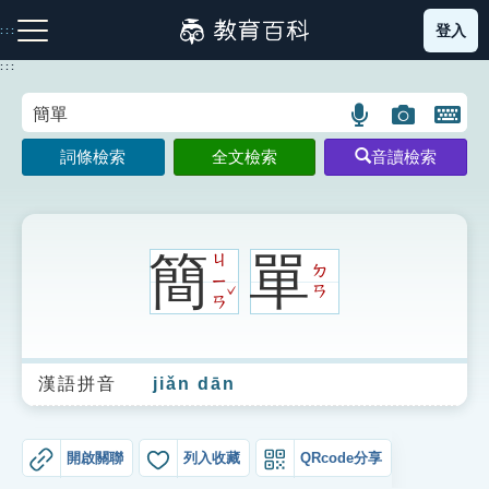
跳
登入
:::
到
主
:::
要
內
語
圖
開
容
注音索引圖示
筆畫索引圖示
部首索引表圖示
言
片
啟
詞條檢索
全文檢索
音讀檢索
搜
搜
鍵
尋
尋
盤
圖
圖
圖
示
示
示
簡
單
ㄐ
ㄉ
ㄧ
ˇ
ㄢ
ㄢ
網站導覽
漢語拼音
jiǎn dān
生字詞彙表
成語故事
開啟關聯
列入收藏
QRcode分享