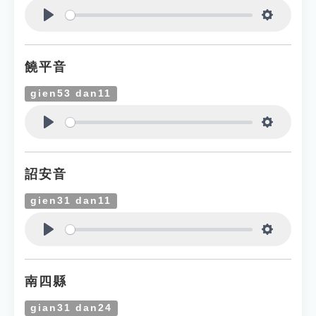
Play
Settings
饒平音
gien53 dan11
Play
Settings
詔安音
gien31 dan11
Play
Settings
南四縣
gian31 dan24