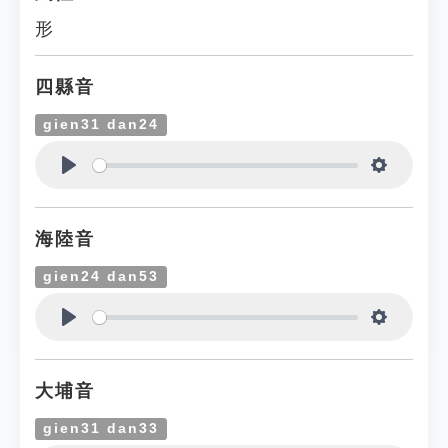
形
四縣音
gien31 dan24
Play
Settings
海陸音
gien24 dan53
Play
Settings
大埔音
gien31 dan33