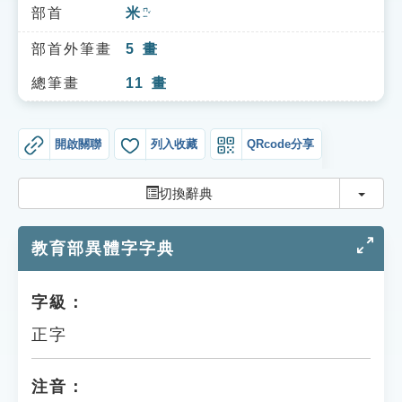
索引選單
部首
米
ㄇㄧˇ
知識索引
部首外筆畫
5
畫
單字索引
總筆畫
11
畫
生命大百科索引
開啟關聯
列入收藏
QRcode分享
遊戲專區
切換
切換辭典
教學應用
教育部異體字字典
貓頭鷹博士
字級：
正字
注音：