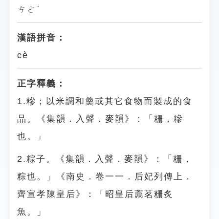
ㄘㄜˋ
漢語拼音：
cè
正字釋義：
1.糝；以米調和羹或其它食物而製成的食
品。《集韻．入聲．麥韻》：「粣，糝
也。」
2.粽子。《集韻．入聲．麥韻》：「粣，
粽也。」《南史．卷一一．后妃列傳上．
齊宣孝陳皇后》：「昭皇后薦茗粣炙
魚。」