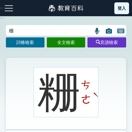
跳
登入
:::
到
主
:::
要
內
語
圖
開
容
注音索引圖示
筆畫索引圖示
部首索引表圖示
言
片
啟
詞條檢索
全文檢索
音讀檢索
搜
搜
鍵
尋
尋
盤
圖
圖
圖
示
示
示
粣
ㄘ
網站導覽
ˋ
ㄜ
生字詞彙表
成語故事