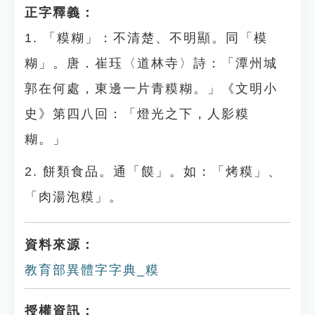
正字釋義：
1. 「糢糊」：不清楚、不明顯。同「模
糊」。唐．崔珏〈道林寺〉詩：「潭州城
郭在何處，東邊一片青糢糊。」《文明小
史》第四八回：「燈光之下，人影糢
糊。」
2. 餅類食品。通「饃」。如：「烤糢」、
「肉湯泡糢」。
資料來源：
教育部異體字字典_糢
授權資訊：