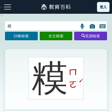
跳
登入
:::
到
主
:::
要
內
語
圖
開
容
注音索引圖示
筆畫索引圖示
部首索引表圖示
言
片
啟
詞條檢索
全文檢索
音讀檢索
搜
搜
鍵
尋
尋
盤
圖
圖
圖
示
示
示
糢
ㄇ
網站導覽
ˊ
ㄛ
生字詞彙表
成語故事