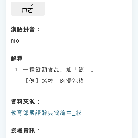
ㄇㄛ
漢語拼音：
mó
解釋：
一種餅類食品。通「饃」。
【例】烤糢、肉湯泡糢
資料來源：
教育部國語辭典簡編本_糢
授權資訊：