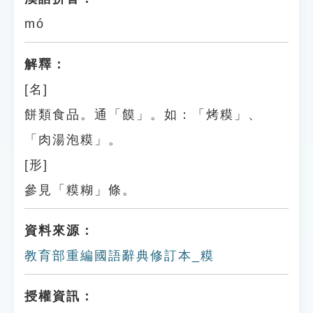
mó
解釋：
[名]
餅類食品。通「饃」。如：「烤糢」、
「肉湯泡糢」。
[形]
參見「糢糊」條。
資料來源：
教育部重編國語辭典修訂本_糢
授權資訊：