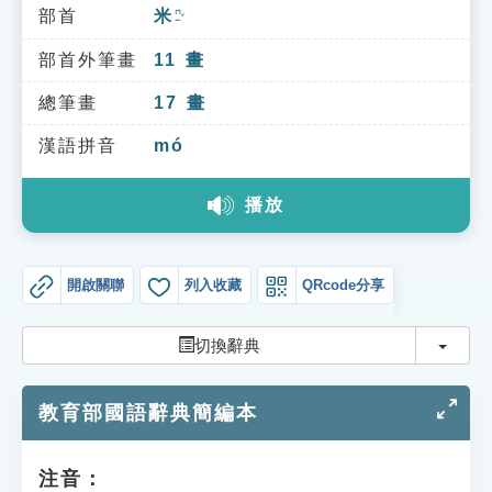
索引選單
部首
米
ㄇㄧˇ
知識索引
部首外筆畫
11
畫
單字索引
總筆畫
17
畫
生命大百科索引
漢語拼音
mó
播放
遊戲專區
教學應用
開啟關聯
列入收藏
QRcode分享
貓頭鷹博士
切換
切換辭典
教育部國語辭典簡編本
注音：