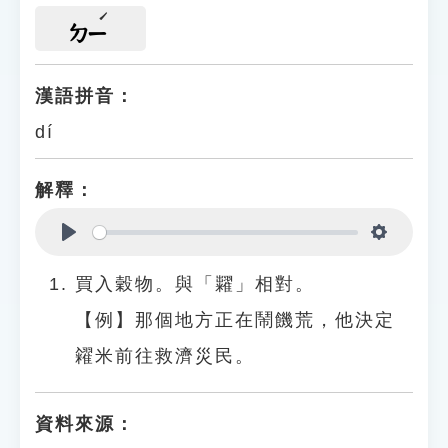
ㄉㄧ
漢語拼音：
dí
解釋：
Play
Settings
買入穀物。與「糶」相對。
【例】那個地方正在鬧饑荒，他決定
糴米前往救濟災民。
資料來源：