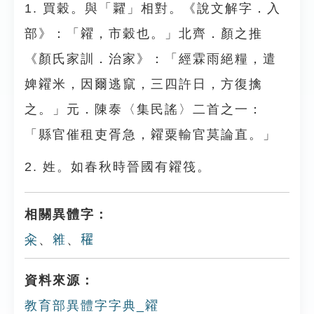
1. 買穀。與「糶」相對。《說文解字．入
部》：「糴，市穀也。」北齊．顏之推
《顏氏家訓．治家》：「經霖雨絕糧，遣
婢糴米，因爾逃竄，三四許日，方復擒
之。」元．陳泰〈集民謠〉二首之一：
「縣官催租吏胥急，糴粟輸官莫論直。」
2. 姓。如春秋時晉國有糴筏。
相關異體字：
籴
、
䨀
、
𥣞
資料來源：
教育部異體字字典_糴