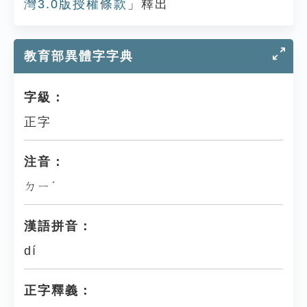
灣3.0版授權條款
」釋出
教育部異體字字典
字級：
正字
注音：
ㄉㄧˊ
漢語拼音：
dí
正字釋義：