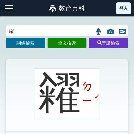
跳
登入
:::
到
主
:::
要
內
語
圖
開
容
注音索引圖示
筆畫索引圖示
部首索引表圖示
言
片
啟
詞條檢索
全文檢索
音讀檢索
搜
搜
鍵
尋
尋
盤
圖
圖
圖
示
示
示
糴
ㄉ
網站導覽
ˊ
ㄧ
生字詞彙表
成語故事