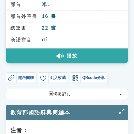
索引選單
部首
米
ㄇㄧˇ
知識索引
部首外筆畫
16
畫
單字索引
總筆畫
22
畫
生命大百科索引
漢語拼音
dí
播放
遊戲專區
教學應用
開啟關聯
列入收藏
QRcode分享
貓頭鷹博士
切換
切換辭典
教育部國語辭典簡編本
注音：