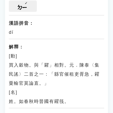
ㄉㄧ
漢語拼音：
dí
解釋：
[動]
買入穀物。與「糶」相對。元．陳泰〈集
民謠〉二首之一：「縣官催租吏胥急，糴
粟輸官莫論直。」
[名]
姓。如春秋時晉國有糴筏。