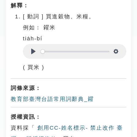
解釋：
[
動詞
]
買進穀物、米糧。
例如：
糴米
tia̍h-bí
Play
Settings
( 買米 )
詞條來源：
教育部臺灣台語常用詞辭典_糴
授權資訊：
資料採「
創用CC-姓名標示- 禁止改作 臺