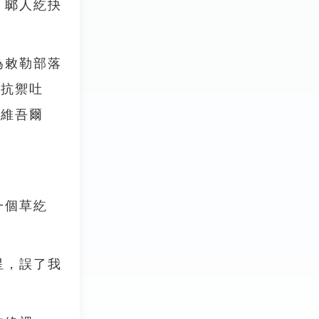
「郰人紇抉
為敕勒部落
及抗禦吐
稱維吾爾
一個草紇
星，誤了我