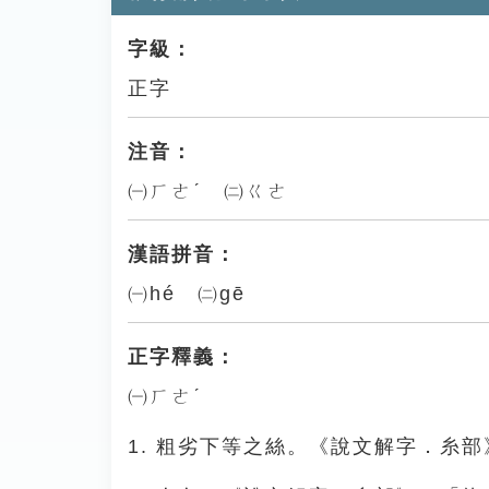
字級：
正字
注音：
㈠ㄏㄜˊ ㈡ㄍㄜ
漢語拼音：
㈠hé ㈡gē
正字釋義：
㈠ㄏㄜˊ
1. 粗劣下等之絲。《說文解字．糸