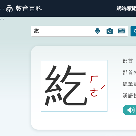
跳
網站導覽
:::
到
主
:::
要
內
語
圖
開
容
言
片
啟
搜
搜
鍵
尋
尋
盤
圖
圖
圖
部首
紇
示
示
示
部首
ㄏ
總筆
ˊ
ㄜ
漢語