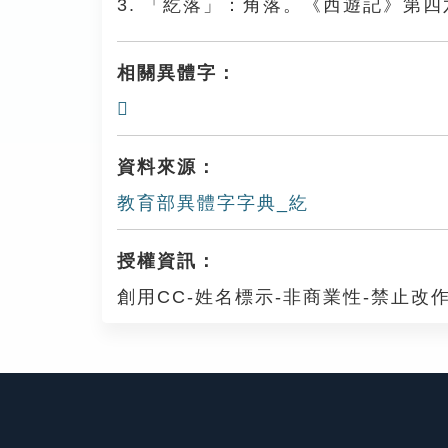
3. 「紇落」：角落。《西遊記》第
相關異體字：
𥾨
資料來源：
教育部異體字字典_紇
授權資訊：
創用CC-姓名標示-非商業性-禁止改作