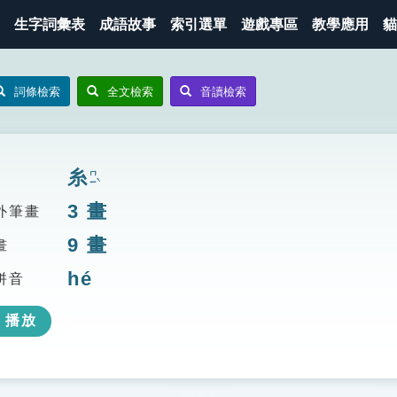
生字詞彙表
成語故事
索引選單
遊戲專區
教學應用
貓
詞條檢索
全文檢索
音讀檢索
糸
ㄇㄧˋ
3
畫
外筆畫
9
畫
畫
hé
拼音
播放