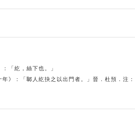
》：「紇，絲下也。」
公十年》：「郰人紇抉之以出門者。」晉．杜預．注