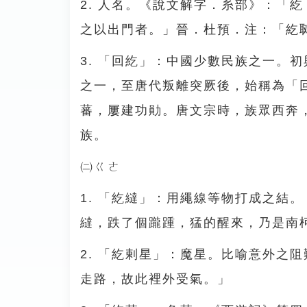
2. 人名。《說文解字．糸部》：「
之以出門者。」晉．杜預．注：「紇
3. 「回紇」：中國少數民族之一。
之一，至唐代叛離突厥後，始稱為「
蕃，屢建功勛。唐文宗時，族眾西奔
族。
㈡ㄍㄜ
1. 「紇繨」：用繩線等物打成之結
繨，跌了個躘踵，猛的醒來，乃是南
2. 「紇剌星」：魔星。比喻意外之
走路，故此裡外受氣。」