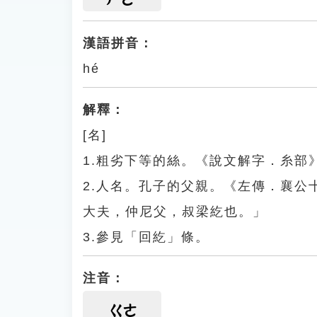
漢語拼音：
hé
解釋：
[名]
1.粗劣下等的絲。《說文解字．糸部
2.人名。孔子的父親。《左傳．襄
大夫，仲尼父，叔梁紇也。」
3.參見「回紇」條。
注音：
ㄍㄜ