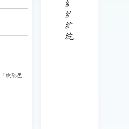
：「紇郰邑