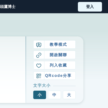
頭鷹博士
登入
教學模式
開啟關聯
列入收藏
QRcode分享
文字大小
小
中
大