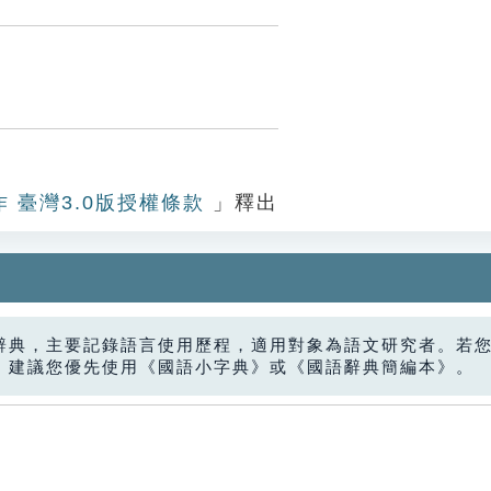
作 臺灣3.0版授權條款
」釋出
辭典，主要記錄語言使用歷程，適用對象為語文研究者。若
，建議您優先使用《國語小字典》或《國語辭典簡編本》。