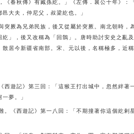
紇，《春秋傳》有臧孫紇。」《左傳．襄公十年》：
郰邑大夫，仲尼父，叔梁紇也。」
初與突厥為兄弟民族，後又從屬於突厥。南北朝時，
回紇」，後又改稱為「回鶻」。唐時助討安史之亂
，散居今新疆省南部。宋、元以後，名稱極多，近
。《西遊記》第三回：「這猴王打出城中，忽然絆著
柯一夢。」
阻難。《西遊記》第一八回：「不期撞著你這個紇剌