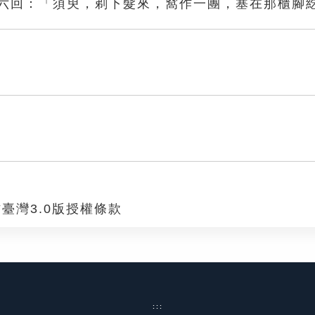
四六回：「須臾，剃下髮來，窩作一團，塞在那櫃腳
臺灣3.0版授權條款
:::