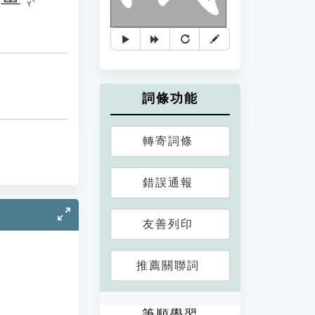
詞條功能
轉寄詞條
錯誤通報
友善列印
推薦關聯詞
筆順學習