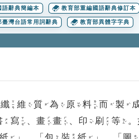
國語辭典簡編本
教育部重編國語辭典修訂本
部臺灣台語常用詞辭典
教育部異體字字典
纖
維
質
為
原
料
而
製
ㄌㄧㄠˋ
ㄒㄧㄢ
ㄨㄟˊ
ㄨㄟˊ
ㄩㄢˊ
ㄓˊ
ㄦˊ
ㄓˋ
書
寫
、
畫
畫
、
印
刷
等
。
ㄒㄧㄝˇ
ㄏㄨㄚˋ
ㄏㄨㄚˋ
ㄕㄨㄚ
ㄧㄣˋ
ㄉㄥˇ
ㄕㄨ
紙
」、「
包
裝
紙
」、「
圖
ㄓㄨㄤ
ㄊㄨˊ
ㄅㄠ
ㄓˇ
ㄓˇ