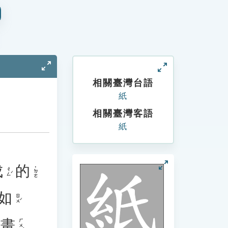
相關臺灣台語
紙
相關臺灣客語
紙
成
的
˙ㄉㄜ
ㄔㄥˊ
如
ㄖㄨˊ
畫
ㄏㄨㄚˋ