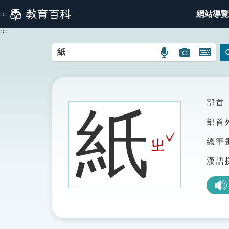
跳
網站導覽
:::
到
主
:::
要
內
語
圖
開
容
言
片
啟
搜
搜
鍵
尋
尋
盤
圖
圖
圖
部首
紙
示
示
示
部首
ˇ
ㄓ
總筆
漢語