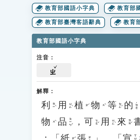
教育部國語小字典
教育部
教育部臺灣客語辭典
教育
教育部國語小字典
注音：
ㄓ
解釋：
利
用
植
物
等
的
˙ㄉㄜ
ㄌㄧˋ
ㄩㄥˋ
ㄉㄥˇ
ㄓˊ
ㄨˋ
物
品
，
可
用
來
ㄆㄧㄣˇ
ㄎㄜˇ
ㄩㄥˋ
ㄌㄞˊ
ㄨˋ
：「
紙
張
」、「
宣
ㄒㄩㄢ
ㄓㄤ
ㄓˇ