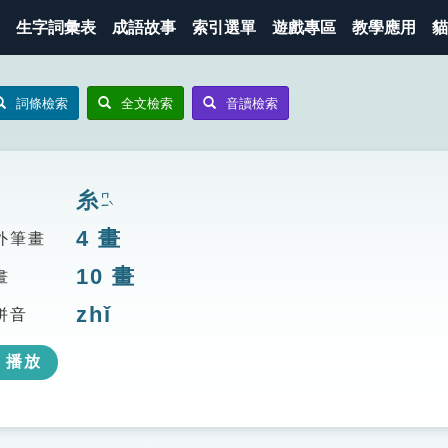
生字詞彙表
成語故事
索引選單
遊戲專區
教學應用
貓
詞條檢索
全文檢索
音讀檢索
糸
ㄇㄧˋ
4
畫
外筆畫
10
畫
畫
zhǐ
拼音
播放