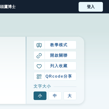
頭鷹博士
登入
教學模式
開啟關聯
列入收藏
QRcode分享
文字大小
小
中
大