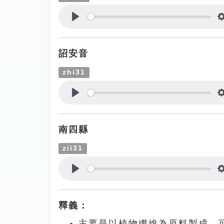
Play
詔安音
zhi31
Play
南四縣
zii31
Play
釋義：
主要是以植物纖維為原料製成，