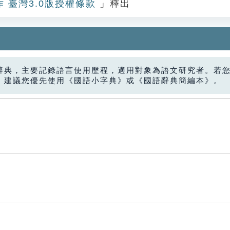
作 臺灣3.0版授權條款
」釋出
辭典，主要記錄語言使用歷程，適用對象為語文研究者。若
，建議您優先使用《國語小字典》或《國語辭典簡編本》。