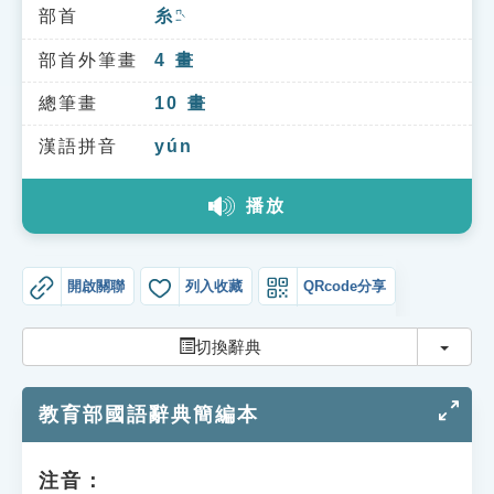
索引選單
部首
糸
ㄇㄧˋ
知識索引
部首外筆畫
4
畫
單字索引
總筆畫
10
畫
生命大百科索引
漢語拼音
yún
播放
遊戲專區
教學應用
開啟關聯
列入收藏
QRcode分享
貓頭鷹博士
切換
切換辭典
教育部國語辭典簡編本
注音：