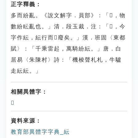
正字釋義：
多而紛亂。《說文解字．員部》：「𧶊，物
數紛眃亂也。」清．段玉裁．注：「𧶊，今
字作紜，紜行而𧶊廢矣。」漢．班固〈東都
賦〉：「千乘雷起，萬騎紛紜。」唐．白
居易〈朱陳村〉詩：「機梭聲札札，牛驢
走紜紜。」
相關異體字：
𧶊
資料來源：
教育部異體字字典_紜