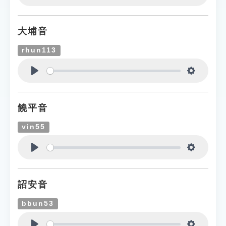
Play
Settings
大埔音
rhun113
Play
Settings
饒平音
vin55
Play
Settings
詔安音
bbun53