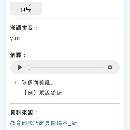
ㄩㄣ
漢語拼音：
yún
解釋：
Play
Settings
眾多而雜亂。
【例】眾說紛紜
資料來源：
教育部國語辭典簡編本_紜