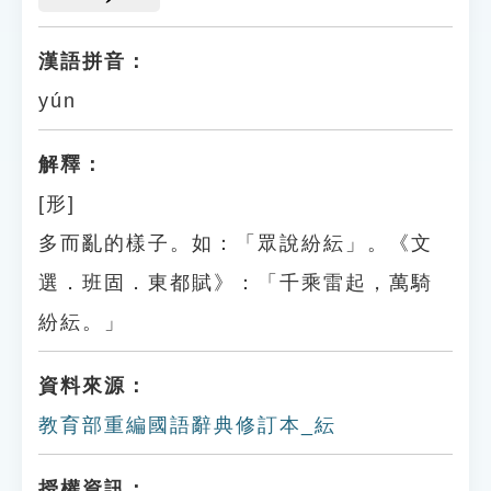
漢語拼音：
yún
解釋：
[形]
多而亂的樣子。如：「眾說紛紜」。《文
選．班固．東都賦》：「千乘雷起，萬騎
紛紜。」
資料來源：
教育部重編國語辭典修訂本_紜
授權資訊：