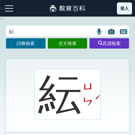
跳
登入
:::
到
主
:::
要
內
語
圖
開
容
注音索引圖示
筆畫索引圖示
部首索引表圖示
言
片
啟
詞條檢索
全文檢索
音讀檢索
搜
搜
鍵
尋
尋
盤
圖
圖
圖
示
示
示
紜
ㄩ
網站導覽
ˊ
ㄣ
生字詞彙表
成語故事