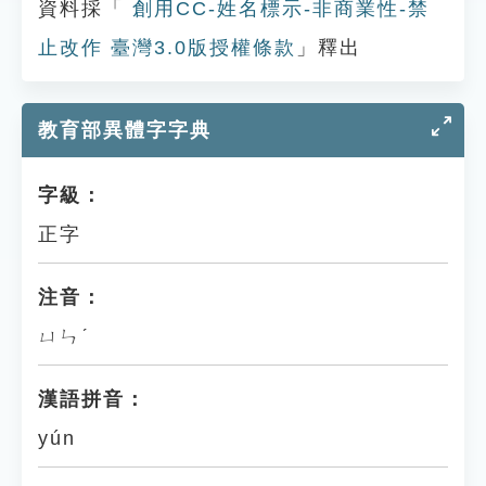
資料採「
創用CC-姓名標示-非商業性-禁
止改作 臺灣3.0版授權條款
」釋出
教育部異體字字典
字級：
正字
注音：
ㄩㄣˊ
漢語拼音：
yún